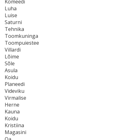
Komeedi
Luha
Luise
Saturni
Tehnika
Toomkuninga
Toompuiestee
Villardi
Lõime
Sõle
Asula
Koidu
Planeedi
Videviku
Virmalise
Herne
Kauna
Koidu
Kristiina
Magasini
Oa