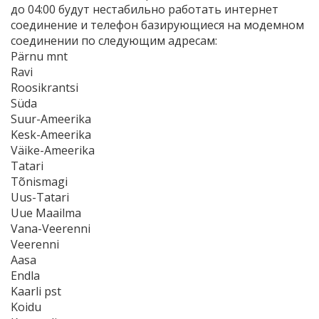
до 04:00 будут нестабильно работать интернет
соединение и телефон базирующиеся на модемном
соединении по следующим адресам:
Pärnu mnt
Ravi
Roosikrantsi
Süda
Suur-Ameerika
Kesk-Ameerika
Väike-Ameerika
Tatari
Tõnismagi
Uus-Tatari
Uue Maailma
Vana-Veerenni
Veerenni
Aasa
Endla
Kaarli pst
Koidu