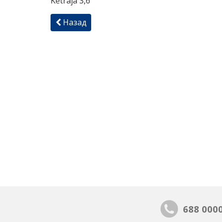
Ketraja 3,6
Назад
688 000