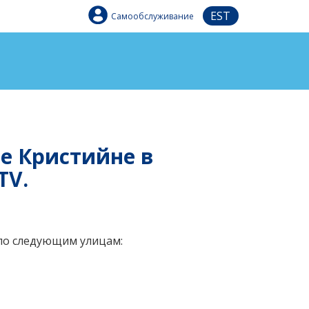
EST
Самообслуживание
не Кристийне в
TV.
по следующим улицам: