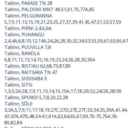
Tallinn, PAKASE TN 28
Tallinn, PALDISKI MNT 49,51,61,75,77A,85
Tallinn, PELGURANNA
5,7,9,11,13,15,19,21,23,25,27,37,39,41,45,47,51,53,57,59
Tallinn, PIRNI 2,4,6,6A
Tallinn, PUHANGU
2,4,4A,6,8,10,12,14A,24,26,28,30,32,34,53,55,59,61,63,65,6
Tallinn, PUUVILLA 7,8
Tallinn, RANDLA
6,8,11,12,13,14,15,16,19,23,24,26,28,30,30A
Tallinn, RISTIKU 62,68,73,87,89
Tallinn, RÄITSAKA TN 47
Tallinn, SIIDISABA 9
Tallinn, SITSI
1,3,5,5A,5B,7,9,11,13,14,15,15A,17,18,20/22,24/26,28/30
Tallinn, SPORDI 5,7,8,20,22,28
Tallinn, SÕLE
3,3A,5,7,9,11,17,18,19,27C,27D,27E,27F,33,34,35,39A,41,44
47,47A,47B,48,54-61,61A,62,64,65,67,69,70-75,75A,76-
80,82,84