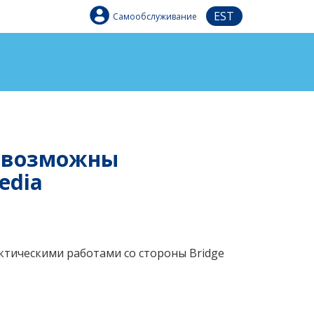
EST
Самообслуживание
2 возможны
edia
актическими работами со стороны Bridge