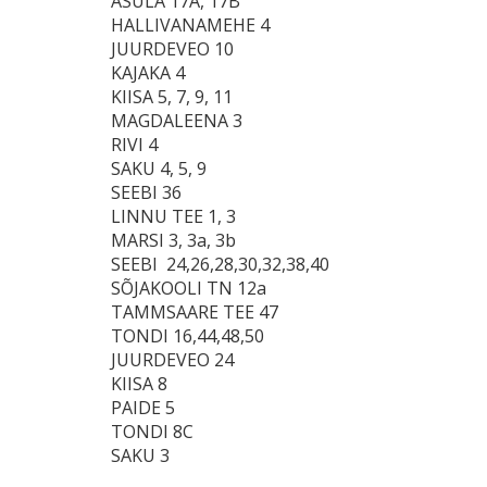
ASULA 17A, 17B
HALLIVANAMEHE 4
JUURDEVEO 10
KAJAKA 4
KIISA 5, 7, 9, 11
MAGDALEENA 3
RIVI 4
SAKU 4, 5, 9
SEEBI 36
LINNU TEE 1, 3
MARSI 3, 3a, 3b
SEEBI 24,26,28,30,32,38,40
SÕJAKOOLI TN 12a
TAMMSAARE TEE 47
TONDI 16,44,48,50
JUURDEVEO 24
KIISA 8
PAIDE 5
TONDI 8C
SAKU 3