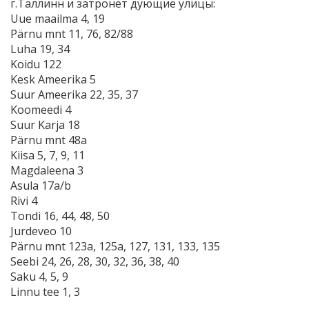
г.Таллинн и затронет дующие улицы:
Uue maailma 4, 19
Pärnu mnt 11, 76, 82/88
Luha 19, 34
Koidu 122
Kesk Ameerika 5
Suur Ameerika 22, 35, 37
Koomeedi 4
Suur Karja 18
Pärnu mnt 48a
Kiisa 5, 7, 9, 11
Magdaleena 3
Asula 17a/b
Rivi 4
Tondi 16, 44, 48, 50
Jurdeveo 10
Pärnu mnt 123a, 125a, 127, 131, 133, 135
Seebi 24, 26, 28, 30, 32, 36, 38, 40
Saku 4, 5, 9
Linnu tee 1, 3