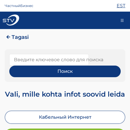
EST
Частный
Бизнес
Tagasi
688 0808
Введите ключевое слово для поиска
Интернет
ТВ
Телефон
Охрана
Помощь
Vali, mille kohta infot soovid leida
Магазин
Новости
Контакты
Кабельный Интернет