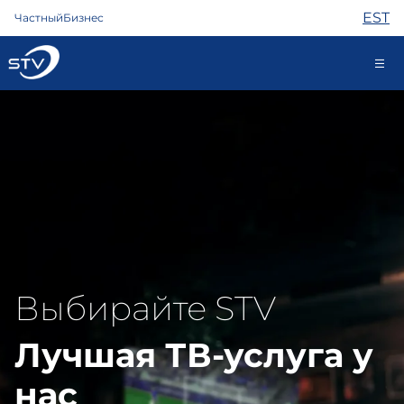
EST
Частный
Бизнес
688 0808
Интернет
ТВ
Телефон
Охрана
Помощь
Выбирайте STV
Магазин
Новости
Лучшая ТВ-услуга у
Контакты
нас