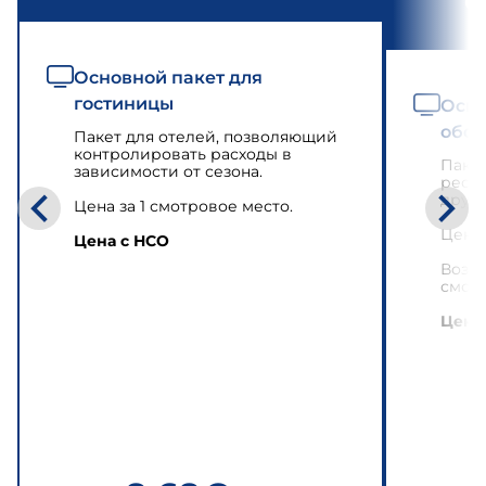
о
Основной пакет для
гостиницы
Осно
обсл
Пакет для отелей, позволяющий
контролировать расходы в
Пакет
зависимости от сезона.
ресто
други
Цена за 1 смотровое место.
Цена 
Цена с НСО
Возмо
смотр
Цена