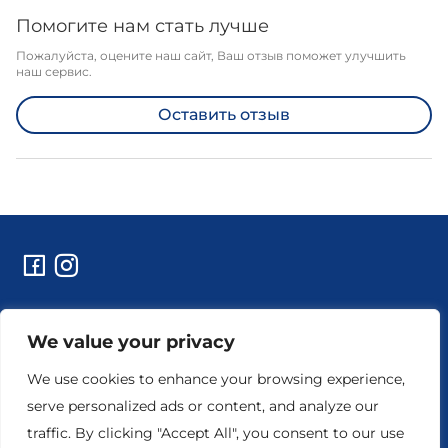
Помогите нам стать лучше
Пожалуйста, оцените наш сайт, Ваш отзыв поможет улучшить
наш сервис.
Оставить отзыв
Контакты
We value your privacy
Технические работы и уведомления
Реквизиты предприятия
We use cookies to enhance your browsing experience,
serve personalized ads or content, and analyze our
traffic. By clicking "Accept All", you consent to our use