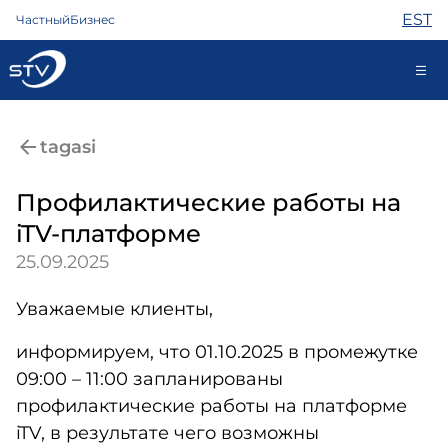
EST
Частный
Бизнес
ariklient@stv.ee
tagasi
Профилактические работы на
Интернет
iTV-платформе
ТВ
25.09.2025
Телефон
Охрана
Уважаемые клиенты,
Помощь
Магазин
информируем, что 01.10.2025 в промежутке
Новости
09:00 – 11:00 запланированы
Контакты
профилактические работы на платформе
iTV, в результате чего возможны