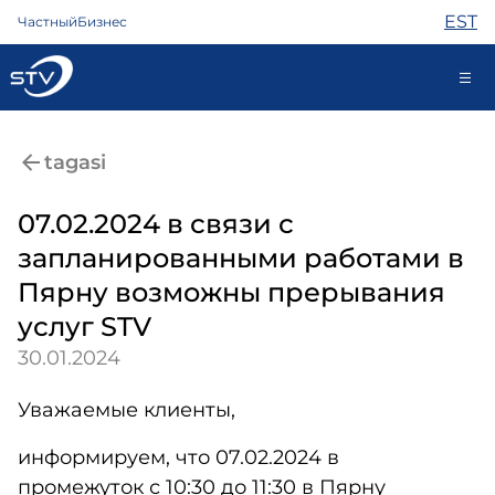
EST
Частный
Бизнес
ariklient@stv.ee
tagasi
07.02.2024 в связи с
Интернет
запланированными работами в
ТВ
Пярну возможны прерывания
Телефон
Охрана
услуг STV
Помощь
30.01.2024
Магазин
Новости
Уважаемые клиенты,
Контакты
информируем, что 07.02.2024 в
промежуток с 10:30 до 11:30 в Пярну