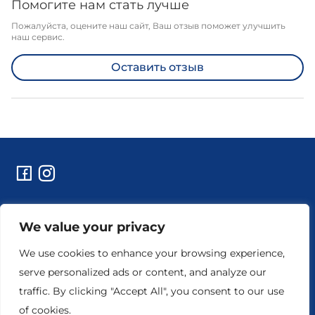
Помогите нам стать лучше
Пожалуйста, оцените наш сайт, Ваш отзыв поможет улучшить
наш сервис.
Оставить отзыв
Контакты
We value your privacy
Технические работы и уведомления
Реквизиты предприятия
We use cookies to enhance your browsing experience,
serve personalized ads or content, and analyze our
traffic. By clicking "Accept All", you consent to our use
Настройки конфиденциальности
Условия пользования
of cookies.