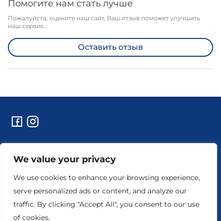
Помогите нам стать лучше
Пожалуйста, оцените наш сайт, Ваш отзыв поможет улучшить
наш сервис.
Оставить отзыв
Контакты
We value your privacy
Технические работы и уведомления
Реквизиты предприятия
We use cookies to enhance your browsing experience,
serve personalized ads or content, and analyze our
traffic. By clicking "Accept All", you consent to our use
Настройки конфиденциальности
Условия пользования
of cookies.