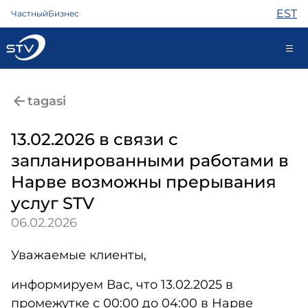
EST
Частный
Бизнес
ariklient@stv.ee
tagasi
13.02.2026 в связи с
Интернет
запланированными работами в
ТВ
Нарве возможны прерывания
Телефон
Охрана
услуг STV
Помощь
06.02.2026
Магазин
Новости
Уважаемые клиенты,
Контакты
информируем Вас, что 13.02.2025 в
промежутке с 00:00 до 04:00 в Нарве