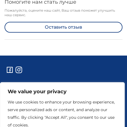
Помогите нам стать лучше
Пожалуйста, оцените наш сайт, Ваш отзыв поможет улучшить
наш сервис.
Оставить отзыв
Контакты
We value your privacy
Технические работы и уведомления
Реквизиты предприятия
We use cookies to enhance your browsing experience,
serve personalized ads or content, and analyze our
traffic. By clicking "Accept All", you consent to our use
Настройки конфиденциальности
Условия пользования
of cookies.