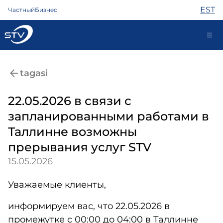
EST
Частный
Бизнес
688 0808
tagasi
22.05.2026 в связи с
Интернет
запланированными работами в
ТВ
Таллинне возможны
Телефон
Охрана
прерывания услуг STV
Помощь
15.05.2026
Магазин
Новости
Уважаемые клиенты,
Контакты
информируем вас, что 22.05.2026 в
промежутке с 00:00 до 04:00 в Таллинне