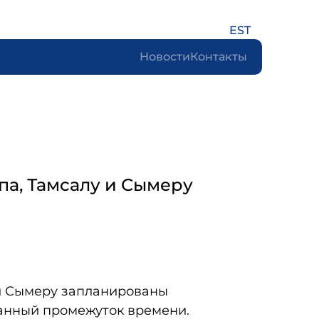
EST
Новости
Контакты
па, Тамсалу и Сымеру
у и Сымеру запланированы
занный промежуток времени.