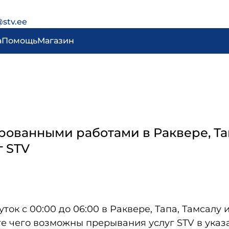
@stv.ee
а
Помощь
Магазин
ированными работами в Раквере, Та
 STV
уток с 00:00 до 06:00 в Раквере, Тапа, Тамcал
те чего возможны прерывания услуг STV в ука