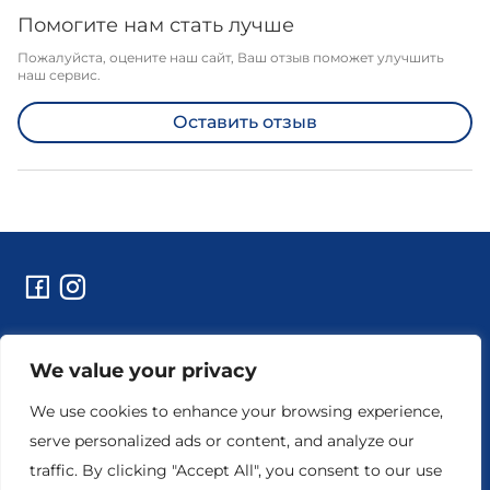
Помогите нам стать лучше
Пожалуйста, оцените наш сайт, Ваш отзыв поможет улучшить
наш сервис.
Оставить отзыв
Контакты
We value your privacy
Технические работы и уведомления
Реквизиты предприятия
We use cookies to enhance your browsing experience,
serve personalized ads or content, and analyze our
traffic. By clicking "Accept All", you consent to our use