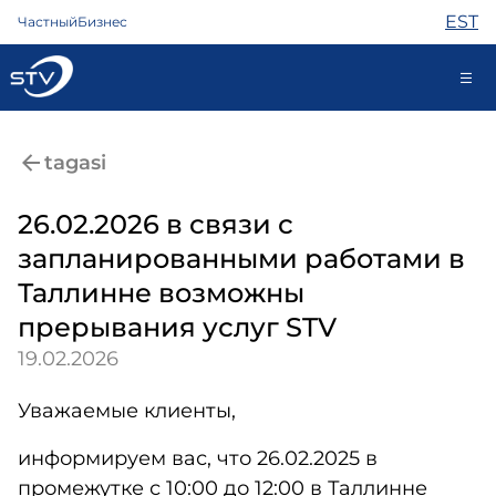
EST
Частный
Бизнес
ariklient@stv.ee
tagasi
26.02.2026 в связи с
Интернет
запланированными работами в
ТВ
Таллинне возможны
Телефон
Охрана
прерывания услуг STV
Помощь
19.02.2026
Магазин
Новости
Уважаемые клиенты,
Контакты
информируем вас, что 26.02.2025 в
промежутке с 10:00 до 12:00 в Таллинне