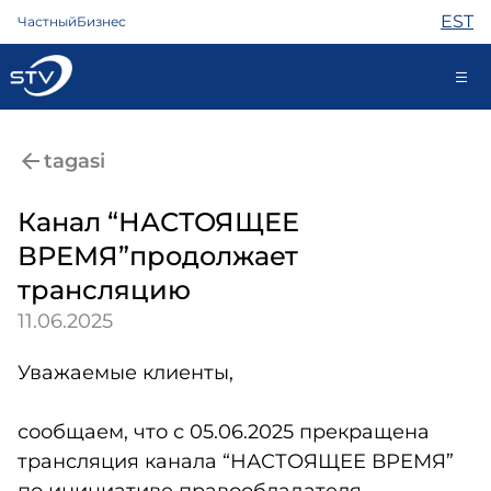
EST
Частный
Бизнес
ariklient@stv.ee
tagasi
Канал “НАСТОЯЩЕЕ
Интернет
ВРЕМЯ”продолжает
ТВ
трансляцию
Телефон
Охрана
11.06.2025
Помощь
Магазин
Уважаемые клиенты,
Новости
Контакты
сообщаем, что с 05.06.2025 прекращена
трансляция канала “НАСТОЯЩЕЕ ВРЕМЯ”