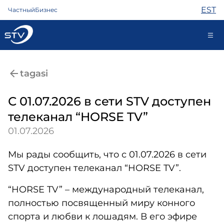
EST
Частный
Бизнес
ariklient@stv.ee
tagasi
С 01.07.2026 в сети STV доступен
Интернет
телеканал “HORSE TV”
ТВ
01.07.2026
Телефон
Охрана
Мы рады сообщить, что с 01.07.2026 в сети
Помощь
STV доступен телеканал “HORSE TV”.
Магазин
Новости
“HORSE TV” – международный телеканал,
Контакты
полностью посвященный миру конного
спорта и любви к лошадям. В его эфире