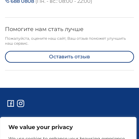
688 0808
(Пн. - вс.: 08:00 - 22:00)
Помогите нам стать лучше
Пожалуйста, оцените наш сайт, Ваш отзыв поможет улучшить
наш сервис.
Оставить отзыв
Контакты
We value your privacy
Технические работы и уведомления
Реквизиты предприятия
We use cookies to enhance your browsing experience,