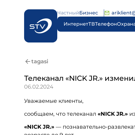
Частный
Бизнес
ariklient
Интернет
ТВ
Телефон
Охран
tagasi
Телеканал «NICK JR.» измени
06.02.2024
Уважаемые клиенты,
сообщаем, что телеканал
«NICK JR.»
из
«NICK JR.»
— познавательно-развлекат