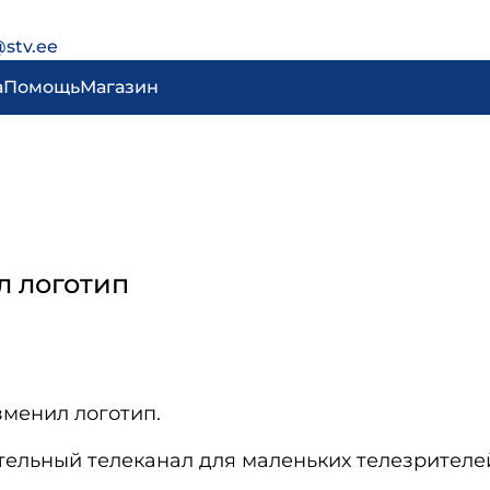
@stv.ee
а
Помощь
Магазин
л логотип
менил логотип.
ельный телеканал для маленьких телезрителе