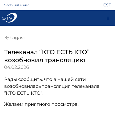
EST
Частный
Бизнес
688 0808
tagasi
Телеканал “КТО ЕСТЬ КТО”
Интернет
возобновил трансляцию
ТВ
04.02.2026
Телефон
Охрана
Рады сообщить, что в нашей сети
Помощь
возобновилась трансляция телеканала
Магазин
Новости
“КТО ЕСТЬ КТО”.
Контакты
Желаем приятного просмотра!