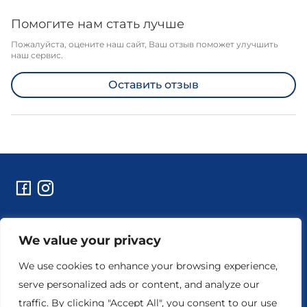
Помогите нам стать лучше
Пожалуйста, оцените наш сайт, Ваш отзыв поможет улучшить
наш сервис.
Оставить отзыв
Контакты
We value your privacy
Технические работы и уведомления
Реквизиты предприятия
We use cookies to enhance your browsing experience,
serve personalized ads or content, and analyze our
traffic. By clicking "Accept All", you consent to our use