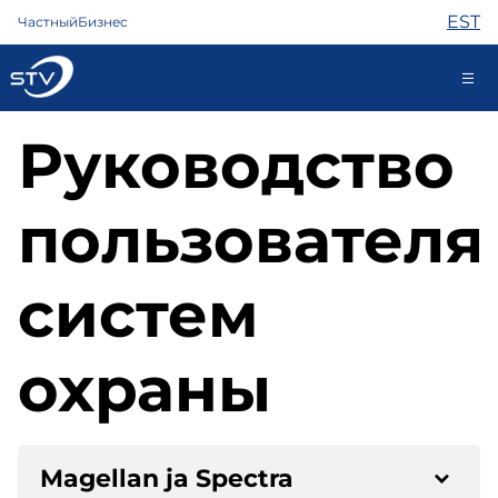
EST
Частный
Бизнес
Руководство
ariklient@stv.ee
пользователя
Интернет
ТВ
систем
Телефон
Охрана
Помощь
охраны
Магазин
Новости
Контакты
Magellan ja Spectra