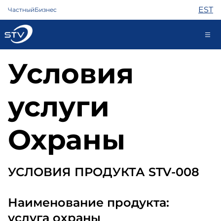
EST
Частный
Бизнес
Условия
ariklient@stv.ee
услуги
Интернет
ТВ
Охраны
Телефон
Охрана
Помощь
Магазин
УСЛОВИЯ ПРОДУКТА STV-008
Новости
Контакты
Наименование продукта:
услуга охраны