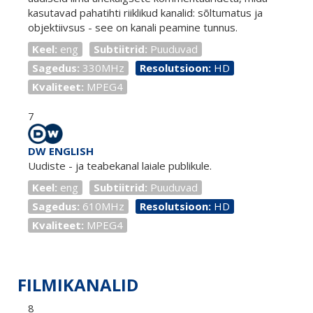
kasutavad pahatihti riiklikud kanalid: sõltumatus ja
objektiivsus - see on kanali peamine tunnus.
Keel:
eng
Subtiitrid:
Puuduvad
Sagedus:
330MHz
Resolutsioon:
HD
Kvaliteet:
MPEG
4
7
DW ENGLISH
Uudiste - ja teabekanal laiale publikule.
Keel:
eng
Subtiitrid:
Puuduvad
Sagedus:
610MHz
Resolutsioon:
HD
Kvaliteet:
MPEG
4
FILMIKANALID
8