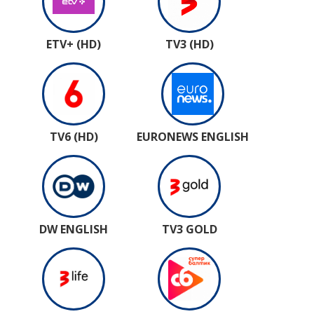
ETV+ (HD)
TV3 (HD)
TV6 (HD)
EURONEWS ENGLISH
DW ENGLISH
TV3 GOLD