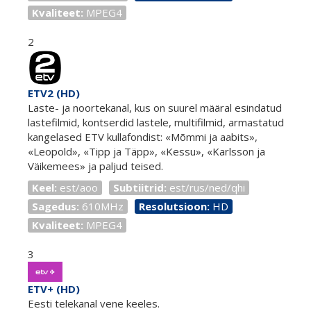
Kvaliteet:
MPEG
4
2
ETV2 (HD)
Laste- ja noortekanal, kus on suurel määral esindatud
lastefilmid, kontserdid lastele, multifilmid, armastatud
kangelased ETV kullafondist: «Mõmmi ja aabits»,
«Leopold», «Tipp ja Täpp», «Kessu», «Karlsson ja
Väikemees» ja paljud teised.
Keel:
est/aoo
Subtiitrid:
est/rus/ned/qhi
Sagedus:
610MHz
Resolutsioon:
HD
Kvaliteet:
MPEG
4
3
ETV+ (HD)
Eesti telekanal vene keeles.