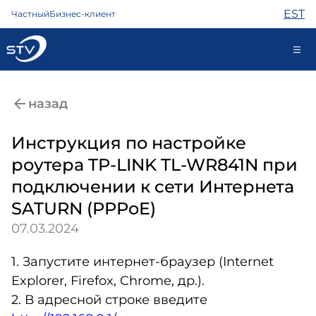
EST
Частный
Бизнес-клиент
kontakt@stv.ee
назад
Самообслуживание
Инструкция по настройке
роутера TP-LINK TL-WR841N при
Интернет
подключении к сети Интернета
ТВ
SATURN (PPPoE)
Телефон
07.03.2024
Охрана
Помощь
1. Запустите интернет-браузер (Internet
Магазин
Explorer, Firefox, Chrome, др.).
Контакты
Новости
2. В адресной строке введите