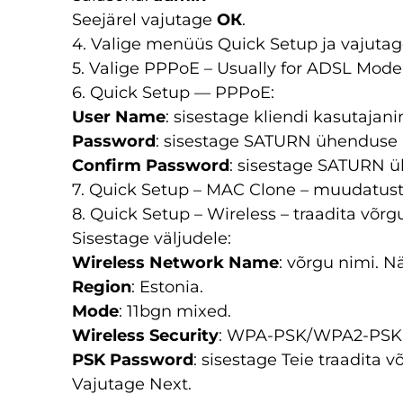
Seejärel vajutage
ОК
.
4. Valige menüüs Quick Setup ja vajutag
5. Valige PPPoE – Usually for ADSL Mod
6. Quick Setup — PPPoE:
User Name
: sisestage kliendi kasutajani
Password
: sisestage SATURN ühenduse 
Confirm Password
: sisestage SATURN ü
7. Quick Setup – MAC Clone – muudatust
8. Quick Setup – Wireless – traadita võr
Sisestage väljudele:
Wireless Network Name
: võrgu nimi. N
Region
: Estonia.
Mode
: 11bgn mixed.
Wireless Security
: WPA-PSK/WPA2-PSK
PSK Password
: sisestage Teie traadita
Vajutage Next.