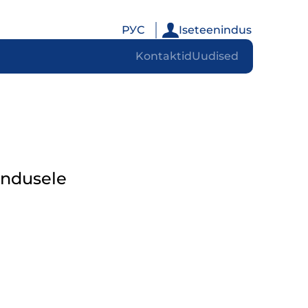
РУС
Iseteenindus
Kontaktid
Uudised
endusele