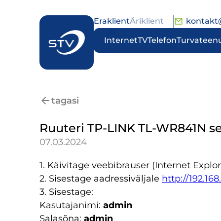
Eraklient
Äriklient
kontakt
Internet
TV
Telefon
Turvateen
tagasi
Ruuteri TP-LINK TL-WR841N s
07.03.2024
1. Käivitage veebibrauser (Internet Explor
2. Sisestage aadressiväljale
http://192.168.
3. Sisestage:
Kasutajanimi:
admin
Salasõna:
admin