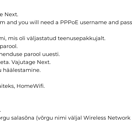
e Next.
em and you will need a PPPoE username and passw
mi, mis oli väljastatud teenusepakkujalt.
parool.
henduse parool uuesti.
eta. Vajutage Next.
gu häälestamine.
äiteks, HomeWifi.
.
 võrgu salasõna (võrgu nimi väljal Wireless Networ