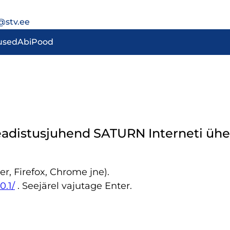
@stv.ee
used
Abi
Pood
eadistusjuhend SATURN Interneti üh
er, Firefox, Chrome jne).
0.1/
. Seejärel vajutage Enter.