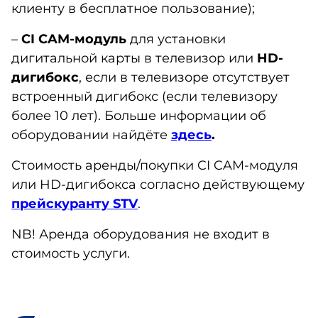
клиенту в бесплатное пользование);
–
CI
CAM
-модуль
для установки
дигитальной карты в телевизор или
HD
-
дигибокс
, если в телевизоре отсутствует
встроенный дигибокс (если телевизору
более 10 лет). Больше информации об
оборудовании найдёте
здесь
.
Стоимость аренды/покупки CI CAM-модуля
или HD-дигибокса согласно действующему
прейскуранту STV
.
NB! Аренда оборудования не входит в
стоимость услуги.