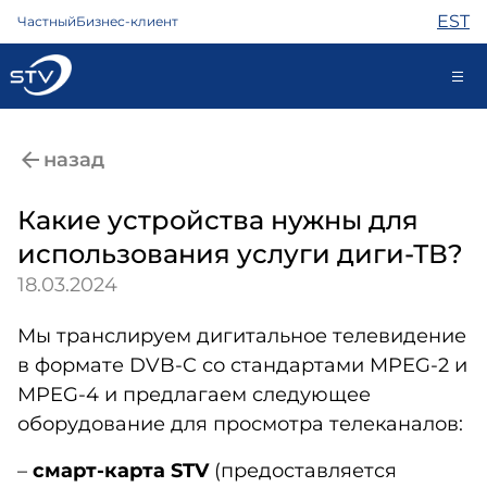
EST
Частный
Бизнес-клиент
kontakt@stv.ee
назад
Самообслуживание
Какие устройства нужны для
использования услуги диги-ТВ?
Интернет
18.03.2024
ТВ
Телефон
Мы транслируем дигитальное телевидение
Охрана
в формате DVB-C со стандартами MPEG-2 и
Помощь
MPEG-4 и предлагаем следующее
Магазин
оборудование для просмотра телеканалов:
Контакты
Новости
–
смарт-карта
STV
(предоставляется