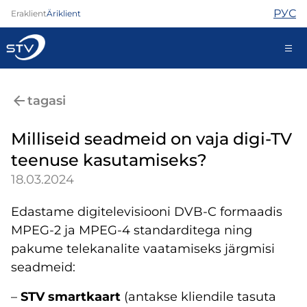
РУС
Eraklient
Äriklient
688 0000
tagasi
Iseteenindus
Milliseid seadmeid on vaja digi-TV
teenuse kasutamiseks?
Internet
18.03.2024
TV
Telefon
Edastame digitelevisiooni DVB-C formaadis
Turvateenused
MPEG-2 ja MPEG-4 standarditega ning
Abi
pakume telekanalite vaatamiseks järgmisi
Pood
seadmeid:
Kontaktid
Uudised
–
STV smartkaart
(antakse kliendile tasuta