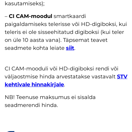
kasutamiseks);
–
CI CAM-moodul
smartkaardi
paigaldamiseks telerisse või HD-digiboksi, kui
teleris ei ole sisseehitatud digiboksi (kui teler
on üle 10 aasta vana). Täpsemat teavet
seadmete kohta leiate
siit
.
CI CAM-mooduli või HD-digiboksi rendi või
väljaostmise hinda arvestatakse vastavalt
STV
kehtivale hinnakirjale
.
NB! Teenuse maksumus ei sisalda
seadmerendi hinda.