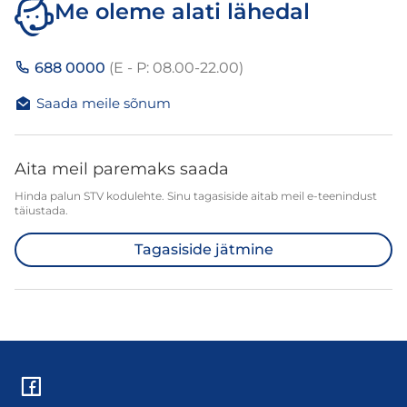
Me oleme alati lähedal
688 0000
(E - P: 08.00-22.00)
Saada meile sõnum
Aita meil paremaks saada
Hinda palun STV kodulehte. Sinu tagasiside aitab meil e-teenindust
täiustada.
Tagasiside jätmine