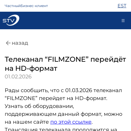
EST
Частный
Бизнес-клиент
kontakt@stv.ee
назад
Самообслуживание
Телеканал “FILMZONE” перейдёт
на HD-формат
Интернет
01.02.2026
ТВ
Телефон
Рады сообщить, что с 01.03.2026 телеканал
Охрана
“FILMZONE” перейдет на HD-формат.
Помощь
Узнать об оборудовании,
Магазин
поддерживающем данный формат, можно
Контакты
на нашем сайте
по этой ссылке
.
Новости
Трансляция телеканала продолжится на