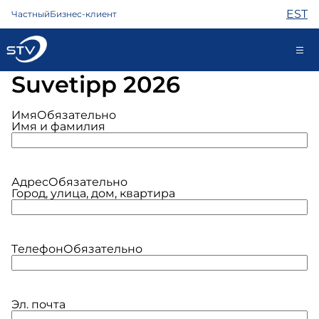
EST
Частный
Бизнес-клиент
Suvеtipp 2026
688 0000
Самообслуживание
Имя
Обязательно
Имя и фамилия
Интернет
Адрес
Обязательно
Город, улица, дом, квартира
ТВ
Телефон
Охрана
Tелефон
Обязательно
Помощь
Магазин
Контакты
Новости
Эл. почта