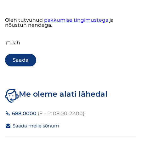
Olen tutvunud
pakkumise tingimustega
ja
nõustun nendega.
Nõustun
Jah
pakkumise
tingimustega
Kohustuslik
Me oleme alati lähedal
688 0000
(E - P: 08.00-22.00)
Saada meile sõnum