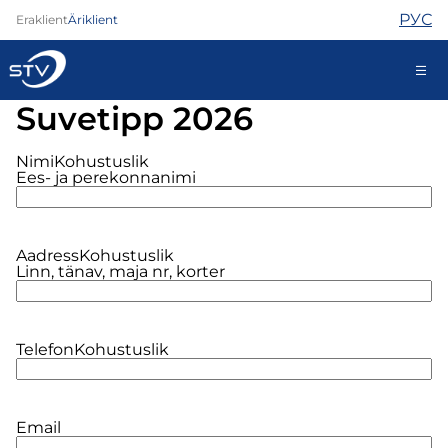
РУС
Eraklient
Äriklient
Suvеtipp 2026
688 0000
Iseteenindus
Nimi
Kohustuslik
Ees- ja perekonnanimi
Internet
Aadress
Kohustuslik
Linn, tänav, maja nr, korter
TV
Telefon
Turvateenused
Telefon
Kohustuslik
Abi
Pood
Kontaktid
Uudised
Email