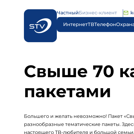
Частный
Бизнес-клиент
k
Интернет
ТВ
Телефон
Охран
Свыше 70 к
пакетами
Большего и желать невозможно! Пакет «Свы
разнообразные тематические пакеты. Здесь
настоящего ТВ-любителя и большой семьи