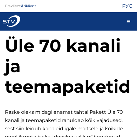
РУС
Eraklient
Äriklient
Üle 70 kanali
kontakt@stv.ee
Iseteenindus
ja
Internet
teemapaketid
TV
Telefon
Turvateenused
Abi
Raske oleks midagi enamat tahta! Pakett Üle 70
Pood
kanali ja teemapaketid rahuldab kõik vajadused,
Kontaktid
sest siin leidub kanaleid igale maitsele ja kõikide
Uudised
pereliikmete jaoks. Ideaalne valik pühendunud