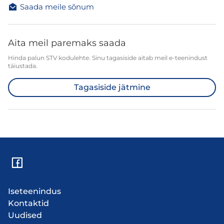
Saada meile sõnum
Aita meil paremaks saada
Hinda palun STV kodulehte. Sinu tagasiside aitab meil e-teenindust
täiustada.
Tagasiside jätmine
Iseteenindus
Kontaktid
Uudised