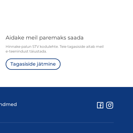
Aidake meil paremaks saada
Hinnake palun STV kodulehte. Teie tagasiside aitab meil
e-teenindust täiustada.
Tagasiside jätmine
andmed