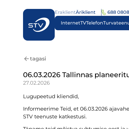
Eraklient
Äriklient
688 080
Internet
TV
Telefon
Turvateen
tagasi
06.03.2026 Tallinnas planeeri
27.02.2026
Lugupeetud kliendid,
Informeerime Teid, et 06.03.2026 ajavah
STV teenuste katkestusi.