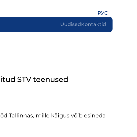
РУС
Uudised
Kontaktid
iritud STV teenused
d Tallinnas, mille käigus võib esineda