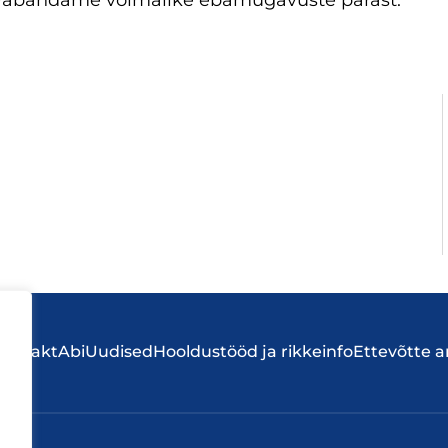
 vabandame võimalike ebamugavuste pärast.
Kontakt
Abi
Uudised
Hooldustööd ja rikkeinfo
Ettevõtte 