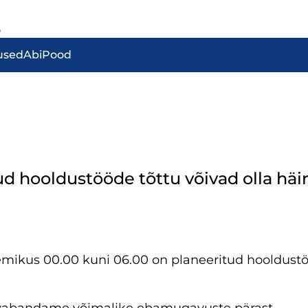
8
used
Abi
Pood
tud hooldustööde tõttu võivad olla hä
emikus 00.00 kuni 06.00 on planeeritud hooldustöö