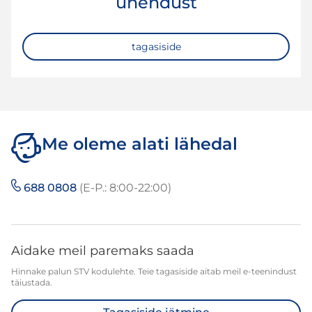
ühendust
tagasiside
Me oleme alati lähedal
688 0808
(E-P.: 8:00-22:00)
Aidake meil paremaks saada
Hinnake palun STV kodulehte. Teie tagasiside aitab meil e-teenindust
täiustada.