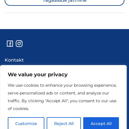
Tagasiside jätmine
Kontakt
Abi
Uudised
We value your privacy
Hooldustööd ja rikkeinfo
We use cookies to enhance your browsing experience,
Ettevõtte andmed
serve personalized ads or content, and analyze our
traffic. By clicking "Accept All", you consent to our use
of cookies.
Customize
Reject All
Accept All
© 2026 STV. Kõik õigused kaitstud.