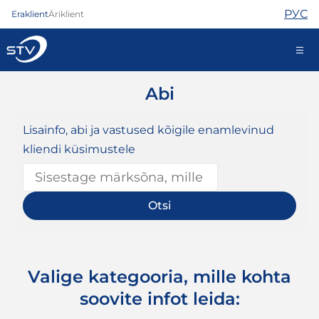
РУС
Eraklient
Äriklient
Abi
ariklient@stv.ee
Lisainfo, abi ja vastused kõigile enamlevinud
kliendi küsimustele
Internet
TV
Telefon
Turvateenused
Abi
Pood
Uudised
Kontaktid
Valige kategooria, mille kohta
soovite infot leida: