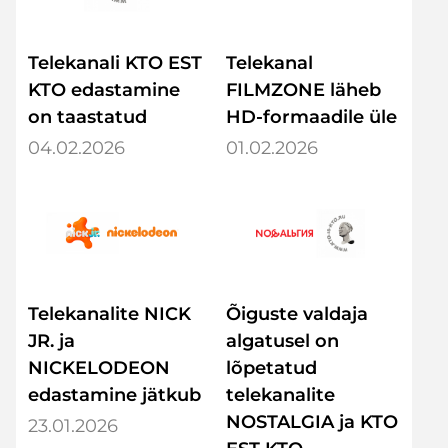
Telekanali KTO EST
Telekanal
KTO edastamine
FILMZONE läheb
on taastatud
HD-formaadile üle
04.02.2026
01.02.2026
Telekanalite NICK
Õiguste valdaja
JR. ja
algatusel on
NICKELODEON
lõpetatud
edastamine jätkub
telekanalite
NOSTALGIA ja KTO
23.01.2026