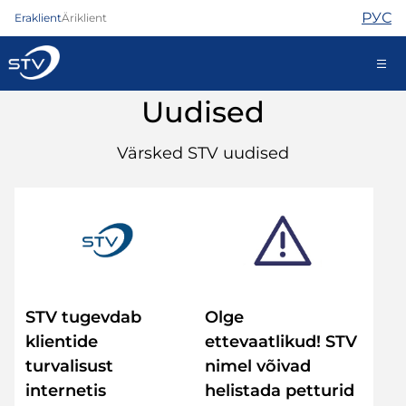
РУС
Eraklient
Äriklient
Uudised
688 0808
Värsked STV uudised
Internet
TV
Telefon
Turvateenused
Abi
Pood
STV tugevdab
Olge
Uudised
klientide
ettevaatlikud! STV
Kontaktid
turvalisust
nimel võivad
internetis
helistada petturid