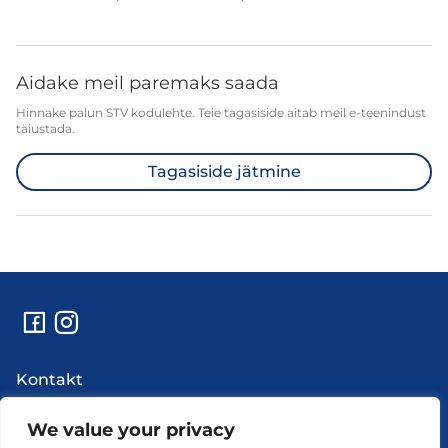
Aidake meil paremaks saada
Hinnake palun STV kodulehte. Teie tagasiside aitab meil e-teenindust
täiustada.
Tagasiside jätmine
Kontakt
Abi
Uudised
We value your privacy