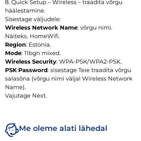
8. Quick Setup – Wireless – traadita võrgu
häälestamine.
Sisestage väljudele:
Wireless Network Name
: võrgu nimi.
Näiteks, HomeWifi.
Region
: Estonia.
Mode
: 11bgn mixed.
Wireless Security
: WPA-PSK/WPA2-PSK.
PSK Password
: sisestage Teie traadita võrgu
salasõna (võrgu nimi väljal Wireless Network
Name).
Vajutage Next.
Me oleme alati lähedal