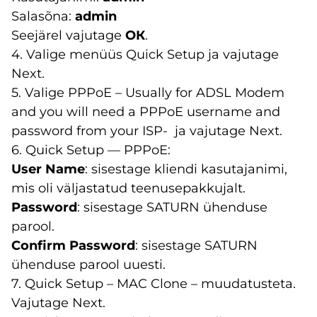
Salasõna:
admin
Seejärel vajutage
ОК
.
4. Valige menüüs Quick Setup ja vajutage
Next.
5. Valige PPPoE – Usually for ADSL Modem
and you will need a PPPoE username and
password from your ISP- ja vajutage Next.
6. Quick Setup — PPPoE:
User Name
: sisestage kliendi kasutajanimi,
mis oli väljastatud teenusepakkujalt.
Password
: sisestage SATURN ühenduse
parool.
Confirm Password
: sisestage SATURN
ühenduse parool uuesti.
7. Quick Setup – MAC Clone – muudatusteta.
Vajutage Next.