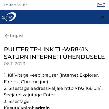
РУС
Eraklient
Äriklient
ariklient@stv.ee
tagasi
RUUTER TP-LINK TL-WR841N
Internet
SATURN INTERNETI ÜHENDUSELE
TV
06.11.2023
Telefon
Turvateenused
1. Käivitage veebibrauser (Internet Explorer,
Abi
Firefox, Chrome jne).
Pood
Uudised
2. Sisestage aadressiväljale http://192.168.0.1/ .
Kontaktid
Seejärel vajutage Enter.
3. Sisestage:
Kasutajanimi:
admin