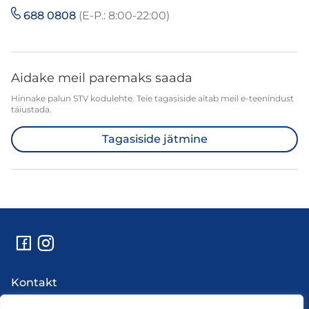
688 0808
(E-P.: 8:00-22:00)
Aidake meil paremaks saada
Hinnake palun STV kodulehte. Teie tagasiside aitab meil e-teenindust
täiustada.
Tagasiside jätmine
Kontakt
Abi