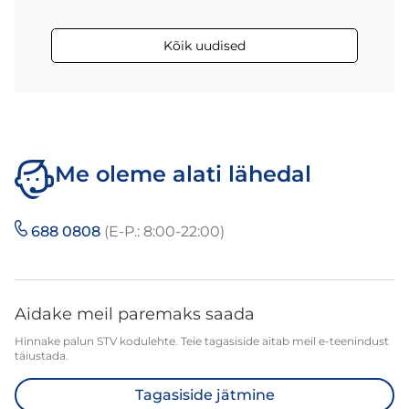
Kõik uudised
Me oleme alati lähedal
688 0808
(E-P.: 8:00-22:00)
Aidake meil paremaks saada
Hinnake palun STV kodulehte. Teie tagasiside aitab meil e-teenindust
täiustada.
Tagasiside jätmine