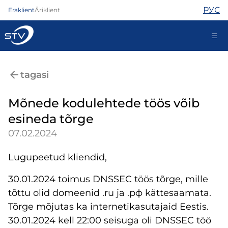
РУС
Eraklient
Äriklient
ariklient@stv.ee
tagasi
Mõnede kodulehtede töös võib
Internet
esineda tõrge
TV
07.02.2024
Telefon
Turvateenused
Lugupeetud kliendid,
Abi
Pood
30.01.2024 toimus DNSSEC töös tõrge, mille
Uudised
tõttu olid domeenid .ru ja .рф kättesaamata.
Kontaktid
Tõrge mõjutas ka internetikasutajaid Eestis.
30.01.2024 kell 22:00 seisuga oli DNSSEC töö