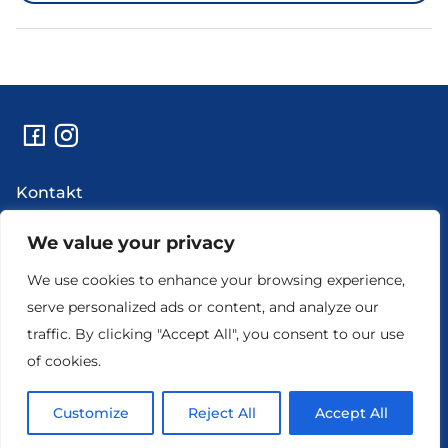
Kontakt
Abi
Uudised
We value your privacy
Hooldustööd ja rikkeinfo
We use cookies to enhance your browsing experience,
Ettevõtte andmed
serve personalized ads or content, and analyze our
traffic. By clicking "Accept All", you consent to our use
of cookies.
Customize
Reject All
Accept All
© 2026 STV. Kõik õigused kaitstud.