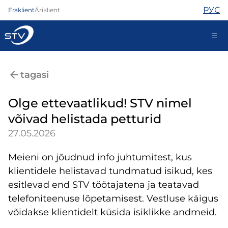
РУС
Eraklient
Äriklient
688 0808
tagasi
Olge ettevaatlikud! STV nimel
Internet
võivad helistada petturid
TV
27.05.2026
Telefon
Turvateenused
Meieni on jõudnud info juhtumitest, kus
Abi
klientidele helistavad tundmatud isikud, kes
Pood
Uudised
esitlevad end STV töötajatena ja teatavad
Kontaktid
telefoniteenuse lõpetamisest. Vestluse käigus
võidakse klientidelt küsida isiklikke andmeid.