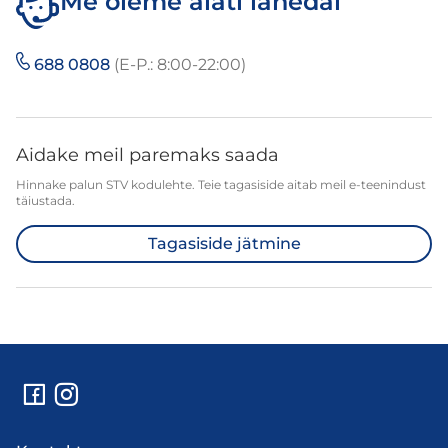
Me oleme alati lähedal
688 0808
(E-P.: 8:00-22:00)
Aidake meil paremaks saada
Hinnake palun STV kodulehte. Teie tagasiside aitab meil e-teenindust
täiustada.
Tagasiside jätmine