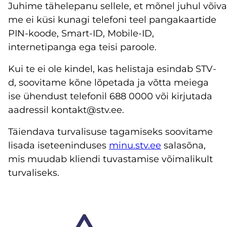
Juhime tähelepanu sellele, et mõnel juhul võiv
me ei küsi kunagi telefoni teel pangakaartide
PIN-koode, Smart-ID, Mobile-ID,
internetipanga ega teisi paroole.
Kui te ei ole kindel, kas helistaja esindab STV-
d, soovitame kõne lõpetada ja võtta meiega
ise ühendust telefonil 688 0000 või kirjutada
aadressil kontakt@stv.ee.
Täiendava turvalisuse tagamiseks soovitame
lisada iseteeninduses
minu.stv.ee
salasõna,
mis muudab kliendi tuvastamise võimalikult
turvaliseks.