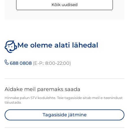
Kõik uudised
Me oleme alati lähedal
688 0808
(E-P.: 8:00-22:00)
Aidake meil paremaks saada
Hinnake palun STV kodulehte. Teie tagasiside aitab meil e-teenindust
täiustada.
Tagasiside jätmine