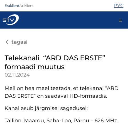
РУС
Eraklient
Äriklient
ariklient@stv.ee
tagasi
Telekanali “ARD DAS ERSTE”
Internet
formaadi muutus
TV
02.11.2024
Telefon
Turvateenused
Meil on hea meel teatada, et telekanal “ARD
Abi
DAS ERSTE” on saadaval HD-formaadis.
Pood
Uudised
Kanal asub järgmisel sagedusel:
Kontaktid
Tallinn, Maardu, Saha-Loo, Pärnu – 626 MHz