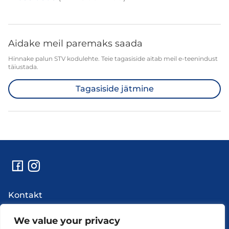
Aidake meil paremaks saada
Hinnake palun STV kodulehte. Teie tagasiside aitab meil e-teenindust
täiustada.
Tagasiside jätmine
Kontakt
Abi
Uudised
We value your privacy