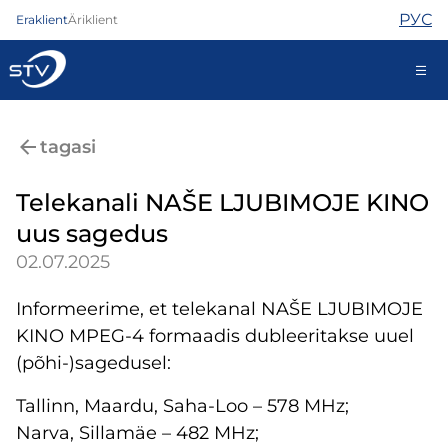
РУС
Eraklient
Äriklient
ariklient@stv.ee
tagasi
Telekanali NAŠE LJUBIMOJE KINO
Internet
uus sagedus
TV
02.07.2025
Telefon
Turvateenused
Informeerime, et telekanal NAŠE LJUBIMOJE
Abi
KINO MPEG-4 formaadis dubleeritakse uuel
Pood
Uudised
(põhi-)sagedusel:
Kontaktid
Tallinn, Maardu, Saha-Loo – 578 MHz;
Narva, Sillamäe – 482 MHz;