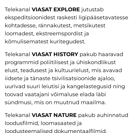
Telekanal
VIASAT EXPLORE
jutustab
ekspeditsioonidest raskesti ligipääsetavatesse
kohtadesse, rännakutest, metsikutest
loomadest, ekstreemspordist ja
kõmulisematest kuritegudest.
Telekanal
VIASAT HISTORY
pakub haaravad
programmid poliitilisest ja ühiskondlikust
elust, teadusest ja kultuurielust, mis avavad
iidsete ja tänaste tsivilisatsioonide ajaloo,
uurivad suuri leiutisi ja kangelastegusid ning
toovad vaatajani võimaluse elada läbi
sündmusi, mis on muutnud maailma.
Telekanal
VIASAT NATURE
pakub auhinnatud
loodusfilmid, loomasaated ja
loodusteemalised dokumentaalfilmid.