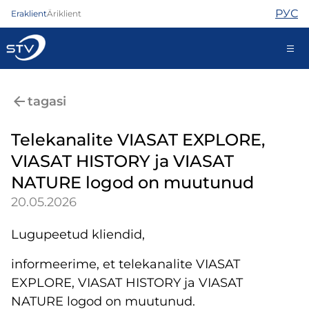
РУС
Eraklient
Äriklient
ariklient@stv.ee
tagasi
Telekanalite VIASAT EXPLORE,
Internet
VIASAT HISTORY ja VIASAT
TV
NATURE logod on muutunud
Telefon
Turvateenused
20.05.2026
Abi
Pood
Lugupeetud kliendid,
Uudised
informeerime, et telekanalite VIASAT
Kontaktid
EXPLORE, VIASAT HISTORY ja VIASAT
NATURE logod on muutunud.