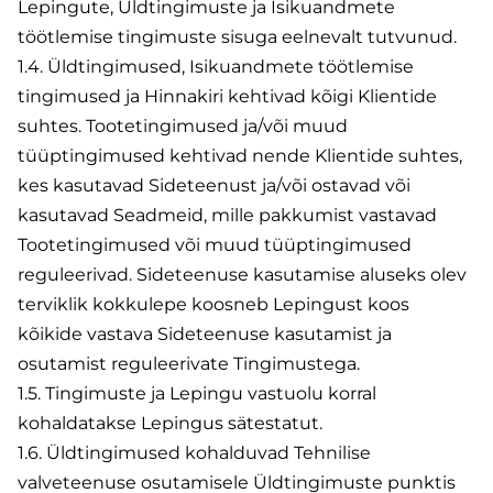
Lepingute, Üldtingimuste ja Isikuandmete
töötlemise tingimuste sisuga eelnevalt tutvunud.
1.4. Üldtingimused, Isikuandmete töötlemise
tingimused ja Hinnakiri kehtivad kõigi Klientide
suhtes. Tootetingimused ja/või muud
tüüptingimused kehtivad nende Klientide suhtes,
kes kasutavad Sideteenust ja/või ostavad või
kasutavad Seadmeid, mille pakkumist vastavad
Tootetingimused või muud tüüptingimused
reguleerivad. Sideteenuse kasutamise aluseks olev
terviklik kokkulepe koosneb Lepingust koos
kõikide vastava Sideteenuse kasutamist ja
osutamist reguleerivate Tingimustega.
1.5. Tingimuste ja Lepingu vastuolu korral
kohaldatakse Lepingus sätestatut.
1.6. Üldtingimused kohalduvad Tehnilise
valveteenuse osutamisele Üldtingimuste punktis