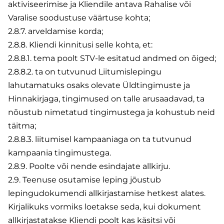
aktiviseerimise ja Kliendile antava Rahalise või
Varalise soodustuse väärtuse kohta;
2.8.7. arveldamise korda;
2.8.8. Kliendi kinnitusi selle kohta, et:
2.8.8.1. tema poolt STV-le esitatud andmed on õiged;
2.8.8.2. ta on tutvunud Liitumislepingu
lahutamatuks osaks olevate Üldtingimuste ja
Hinnakirjaga, tingimused on talle arusaadavad, ta
nõustub nimetatud tingimustega ja kohustub neid
täitma;
2.8.8.3. liitumisel kampaaniaga on ta tutvunud
kampaania tingimustega.
2.8.9. Poolte või nende esindajate allkirju.
2.9. Teenuse osutamise leping jõustub
lepingudokumendi allkirjastamise hetkest alates.
Kirjalikuks vormiks loetakse seda, kui dokument
allkirjastatakse Kliendi poolt kas käsitsi või