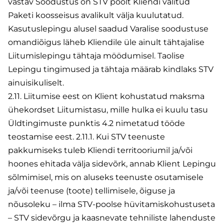
vastav Soodustus on STV poolt Kliendi valitud
Paketi koosseisus avalikult välja kuulutatud.
Kasutuslepingu alusel saadud Varalise soodustuse
omandiõigus läheb Kliendile üle ainult tähtajalise
Liitumislepingu tähtaja möödumisel. Taolise
Lepingu tingimused ja tähtaja määrab kindlaks STV
ainuisikuliselt.
2.11. Liitumise eest on Klient kohustatud maksma
ühekordset Liitumistasu, mille hulka ei kuulu tasu
Üldtingimuste punktis 4.2 nimetatud tööde
teostamise eest. 2.11.1. Kui STV teenuste
pakkumiseks tuleb Kliendi territooriumil ja/või
hoones ehitada välja sidevõrk, annab Klient Lepingu
sõlmimisel, mis on aluseks teenuste osutamisele
ja/või teenuse (toote) tellimisele, õiguse ja
nõusoleku – ilma STV-poolse hüvitamiskohustuseta
– STV sidevõrgu ja kaasnevate tehniliste lahenduste