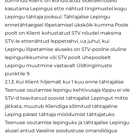
sõlminud Klient on kohustatud Sideteenuseid
kasutama Lepingus ette nähtud tingimustel kogu
Lepingu tähtaja jooksul. Tähtajalise Lepingu
ennetähtaegsel lõpetamisel ükskõik kumma Poole
poolt on Klient kohustatud STV nõudel maksma
STV-le ettenähtud leppetrahvi, v.a juhul, kui
Lepingu lõpetamise aluseks on STV-poolne oluline
lepingurikkumine või STV poolt ühepoolselt
Lepingu muutmine vastavalt Üldtingimuste
punktile 9.
2.1.3. Kui Klient hiljemalt kui 1 kuu enne tähtajalise
Teenuse osutamise lepingu kehtivusaja lõppu ei ole
STV-d teavitanud soovist tähtajalist Lepingut mitte
jätkata, muutub Kliendiga sõlmitud tähtajaline
Leping pärast tähtaja möödumist tähtajatuks
Teenuse osutamise lepinguks ja tähtajalise Lepingu
alusel antud Varaline soodustuse omandiõigus