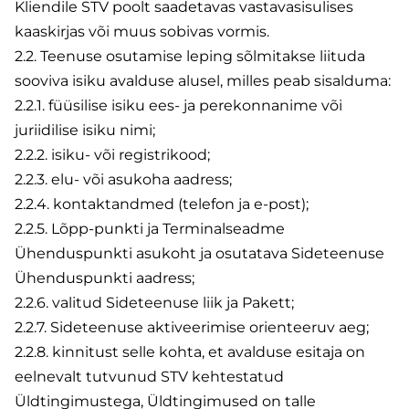
Kliendile STV poolt saadetavas vastavasisulises
kaaskirjas või muus sobivas vormis.
2.2. Teenuse osutamise leping sõlmitakse liituda
sooviva isiku avalduse alusel, milles peab sisalduma:
2.2.1. füüsilise isiku ees- ja perekonnanime või
juriidilise isiku nimi;
2.2.2. isiku- või registrikood;
2.2.3. elu- või asukoha aadress;
2.2.4. kontaktandmed (telefon ja e-post);
2.2.5. Lõpp-punkti ja Terminalseadme
Ühenduspunkti asukoht ja osutatava Sideteenuse
Ühenduspunkti aadress;
2.2.6. valitud Sideteenuse liik ja Pakett;
2.2.7. Sideteenuse aktiveerimise orienteeruv aeg;
2.2.8. kinnitust selle kohta, et avalduse esitaja on
eelnevalt tutvunud STV kehtestatud
Üldtingimustega, Üldtingimused on talle