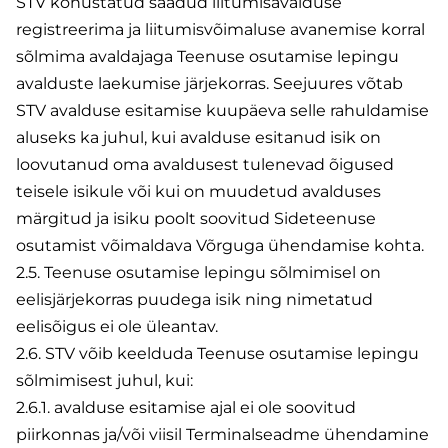
STV kohustatud saadud liitumisavalduse
registreerima ja liitumisvõimaluse avanemise korral
sõlmima avaldajaga Teenuse osutamise lepingu
avalduste laekumise järjekorras. Seejuures võtab
STV avalduse esitamise kuupäeva selle rahuldamise
aluseks ka juhul, kui avalduse esitanud isik on
loovutanud oma avaldusest tulenevad õigused
teisele isikule või kui on muudetud avalduses
märgitud ja isiku poolt soovitud Sideteenuse
osutamist võimaldava Võrguga ühendamise kohta.
2.5. Teenuse osutamise lepingu sõlmimisel on
eelisjärjekorras puudega isik ning nimetatud
eelisõigus ei ole üleantav.
2.6. STV võib keelduda Teenuse osutamise lepingu
sõlmimisest juhul, kui:
2.6.1. avalduse esitamise ajal ei ole soovitud
piirkonnas ja/või viisil Terminalseadme ühendamine