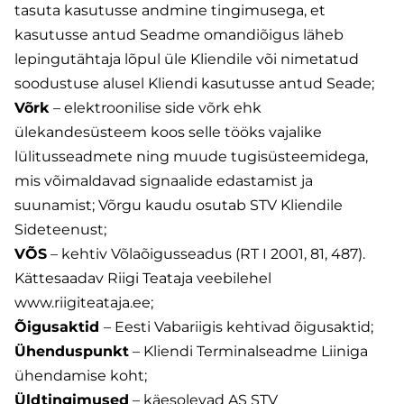
tasuta kasutusse andmine tingimusega, et
kasutusse antud Seadme omandiõigus läheb
lepingutähtaja lõpul üle Kliendile või nimetatud
soodustuse alusel Kliendi kasutusse antud Seade;
Võrk
– elektroonilise side võrk ehk
ülekandesüsteem koos selle tööks vajalike
lülitusseadmete ning muude tugisüsteemidega,
mis võimaldavad signaalide edastamist ja
suunamist; Võrgu kaudu osutab STV Kliendile
Sideteenust;
VÕS
– kehtiv Võlaõigusseadus (RT I 2001, 81, 487).
Kättesaadav Riigi Teataja veebilehel
www.riigiteataja.ee;
Õigusaktid
– Eesti Vabariigis kehtivad õigusaktid;
Ühenduspunkt
– Kliendi Terminalseadme Liiniga
ühendamise koht;
Üldtingimused
– käesolevad AS STV