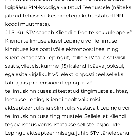
ligipääsu PIN-koodiga kaitstud Teenustele (näiteks
jätnud tehase vaikeseadetega kehtestatud PIN-
koodi muutmata).
2.1.5. Kui STV saadab Kliendile Poolte kokkuleppe või
Kliendi tellimuse alusel Lepingu või Tellimuse
kinnituse kas posti või elektronposti teel ning
Klient ei tagasta Lepingut, mille STV talle sel viisil
saatis, viieteistkümne (15) kalendripäeva jooksul,
ega esita kirjalikult või elektronposti teel selleks
tähtajaks pretensiooni Lepingus või
tellimuskinnituses sätestatud tingimuste suhtes,
loetakse Leping Kliendi poolt vaikimisi
aktsepteerituks ja sõlmituks vastavalt Lepingu või
tellimuskinnituse tingimustele. Sellele, et Kliendi
tegevusetus võrdsustatakse sellistel asjaoludel
Lepingu aktsepteerimisega, juhib STV tähelepanu