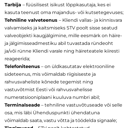
Tarbija
– füüsilisest isikust lõppkasutaja, kes ei
kasuta teenust oma majandus- või kutsetegevuses;
Tehniline valveteenus
– Kliendi vallas- ja kinnisvara
valvamiseks ja kaitsmiseks STV poolt sisse seatud
valveobjekti kaugjälgimine, mille eesmärk on häire-
ja jälgimisseadmestiku abil tuvastada ründeoht
ja/või rünne Kliendi varale ning häireteatele kiiresti
reageerida;
Telefoniteenus
– on üldkasutatav elektrooniline
sideteenus, mis võimaldab riigisiseste ja
rahvusvaheliste kõnede tegemist ning
vastuvõtmist Eesti või rahvusvahelisse
numeratsiooniplaani kuuluva numbri abil;
Terminalseade
– tehniline vastuvõtuseade või selle
osa, mis läbi Ühenduspunkti ühendatuna
võimaldab saata, vastu võtta ja töödelda signaale;