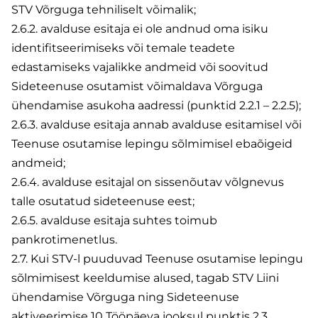
STV Võrguga tehniliselt võimalik;
2.6.2. avalduse esitaja ei ole andnud oma isiku
identifitseerimiseks või temale teadete
edastamiseks vajalikke andmeid või soovitud
Sideteenuse osutamist võimaldava Võrguga
ühendamise asukoha aadressi (punktid 2.2.1 – 2.2.5);
2.6.3. avalduse esitaja annab avalduse esitamisel või
Teenuse osutamise lepingu sõlmimisel ebaõigeid
andmeid;
2.6.4. avalduse esitajal on sissenõutav võlgnevus
talle osutatud sideteenuse eest;
2.6.5. avalduse esitaja suhtes toimub
pankrotimenetlus.
2.7. Kui STV-l puuduvad Teenuse osutamise lepingu
sõlmimisest keeldumise alused, tagab STV Liini
ühendamise Võrguga ning Sideteenuse
aktiveerimise 10 Tööpäeva jooksul punktis 2.3