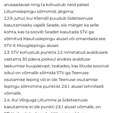
arusaadavad ning ta kohustub neid pärast
Liitumislepingu sõlmimist järgima;
2.2.9. juhul, kui Kliendil puudub Sideteenuse
kasutamiseks vajalik Seade, siis märget ka selle
kohta, kas ta soovib Seadet kasutada STV-ga
sõlmitud Kasutuslepingu alusel või omandada see
STV-lt Müügilepingu alusel.
2.3. STV kohustub punktis 2.2 nimetatud avaldusele
vastama 30 päeva jooksul arvates avalduse
laekumise kuupäevast, teatades, kas liituda soovival
isikul on võimalik sõlmida STV-ga Teenuse
osutamise leping või ei ole Teenuse osutamise
lepingu sõlmimine punktist 2.6.1. alusel tehniliselt
võimalik.
2.4. Kui Võrguga Liitumine ja Sideteenuse
kasutamine ei ole punkti 2.6.1 alusel võimalik, on