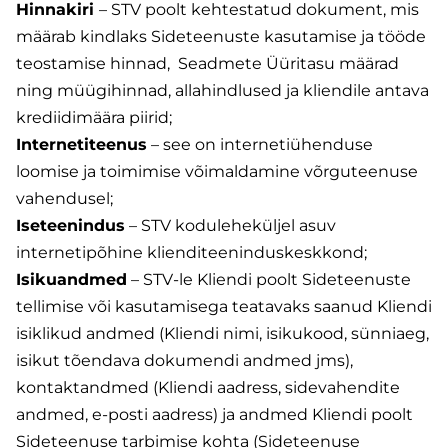
Hinnakiri
– STV poolt kehtestatud dokument, mis
määrab kindlaks Sideteenuste kasutamise ja tööde
teostamise hinnad, Seadmete Üüritasu määrad
ning müügihinnad, allahindlused ja kliendile antava
krediidimäära piirid;
Internetiteenus
– see on internetiühenduse
loomise ja toimimise võimaldamine võrguteenuse
vahendusel;
Iseteenindus
– STV koduleheküljel asuv
internetipõhine klienditeeninduskeskkond;
Isikuandmed
– STV-le Kliendi poolt Sideteenuste
tellimise või kasutamisega teatavaks saanud Kliendi
isiklikud andmed (Kliendi nimi, isikukood, sünniaeg,
isikut tõendava dokumendi andmed jms),
kontaktandmed (Kliendi aadress, sidevahendite
andmed, e-posti aadress) ja andmed Kliendi poolt
Sideteenuse tarbimise kohta (Sideteenuse