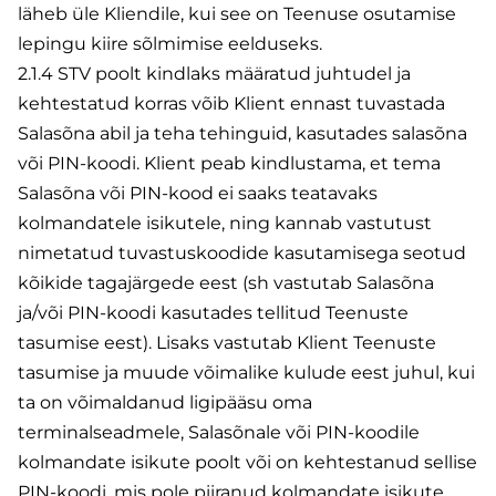
läheb üle Kliendile, kui see on Teenuse osutamise
lepingu kiire sõlmimise eelduseks.
2.1.4 STV poolt kindlaks määratud juhtudel ja
kehtestatud korras võib Klient ennast tuvastada
Salasõna abil ja teha tehinguid, kasutades salasõna
või PIN-koodi. Klient peab kindlustama, et tema
Salasõna või PIN-kood ei saaks teatavaks
kolmandatele isikutele, ning kannab vastutust
nimetatud tuvastuskoodide kasutamisega seotud
kõikide tagajärgede eest (sh vastutab Salasõna
ja/või PIN-koodi kasutades tellitud Teenuste
tasumise eest). Lisaks vastutab Klient Teenuste
tasumise ja muude võimalike kulude eest juhul, kui
ta on võimaldanud ligipääsu oma
terminalseadmele, Salasõnale või PIN-koodile
kolmandate isikute poolt või on kehtestanud sellise
PIN-koodi, mis pole piiranud kolmandate isikute