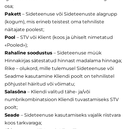
osa;
Pakett
– Sideteenuse või Sideteenuste alagrupp
(kogum), mis erineb teistest oma tehniliste
näitajate poolest;
Pool
– STV või Klient (koos ja ühiselt nimetatud
«Pooled»);
Rahaline soodustus
– Sideteenuse müük
Hinnakirjas sätestatud hinnast madalama hinnaga;
Rike – olukord, mille tulemusel Sideteenuse või
Seadme kasutamine Kliendi poolt on tehnilistel
põhjustel häiritud või võimatu;
Salasõna
– Kliendi valitud tähe- ja/või
numbrikombinatsioon Kliendi tuvastamiseks STV
poolt;
Seade
– Sideteenuse kasutamiseks vajalik riistvara
koos tarkvaraga;