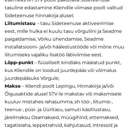
tasuline edastamine Kliendile viimase poolt valitud
Sideteenuse hinnakirja alusel;
Liitumistasu
– tasu Sideteenuse aktiveerimise
eest, mille hulka ei kuulu tasu võrguliini ja Seadme
paigaldamise, Võrku ühendamise, Seadme
installatsiooni- ja/või häälestustööde või mõne muu
liitumiseks vajaliku lisatöö läbiviimise eest.
Lõpp-punkt
– füüsiliselt kindlaks määratud punkt,
kus Kliendile on loodud juurdepääs või võimalus
juurdepääsuks Võrgule;
Makse
– Kliendi poolt Lepingu, Hinnakirja ja/või
Õigusaktide alusel STV-le makstav või maksmisele
kuuluv mistahes rahasumma, sh töö-, liitumis-,
teenus-, püsi- ja Üüritasu, samuti käsitlustasu,
järelmaksu Osamaksed, müügihind, ettemaksed,
tagatisraha, leppetrahvid, kahjutasud, intressid ja