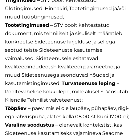
Tingimused
– STV poolt kehtestatud
Üldtingimused, Hinnakiri, Tootetingimused ja/või
muud tüüptingimused;
Tootetingimused
– STV poolt kehtestatud
dokument, mis tehniliselt ja sisuliselt määratleb
konkreetse Sideteenuse kirjelduse ja sellega
seotud teiste Sideteenuste kasutamise
võimalused, Sideteenusele esitatavad
kvaliteedinõuded, sh kvaliteedi parameetrid, ja
muud Sideteenusega seonduvad nõuded ja
kasutamistingimused;
Turvateenuse leping
–
Pooltevaheline kokkulepe, mille alusel STV osutab
Kliendile Tehnilist valveteenust;
Tööpäev
– päev, mis ei ole laupäev, pühapäev, riigi-
ega rahvuspüha, alates kella 08.00-st kuni 17.00-ni;
Varaline soodustus
– olenevalt kontekstist, kas
Sideteenuse kasutamiseks vajamineva Seadme