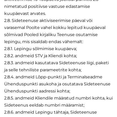
nimetatud positiivse vastuse edastamise
kuupäevast arvates.
2.8. Sideteenuse aktiviseerimise päeval või
varasemal Poolte vahel kokku lepitud kuupäeval
sõlmivad Pooled kirjaliku Teenuse osutamise
lepingu, mis sisaldab endas vähemalt:
2.8.1. Lepingu sõlmimise kuupäeva;
2.8.2. andmeid STV ja Kliendi kohta;
2.8.3. andmeid kasutatava Sideteenuse liigi, paketi
ja selle tehniliste parameetrite kohta;
2.8.4. andmeid Lõpp-punkti ja Terminalseadme
Ühenduspunkti asukoha ja osutatava Sideteenuse
Ühenduspunkti aadressi kohta;
2.8.5. andmeid Kliendile määratud numbri kohta, kui
Sideteenus eeldab numbri määramist;
2.8.6. andmeid Lepingu tähtaja, Sideteenuse