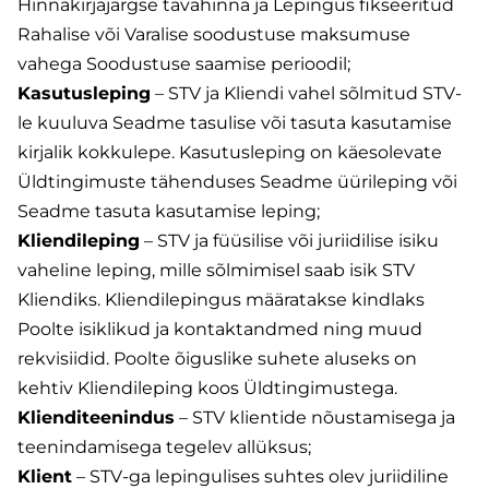
Hinnakirjajärgse tavahinna ja Lepingus fikseeritud
Rahalise või Varalise soodustuse maksumuse
vahega Soodustuse saamise perioodil;
Kasutusleping
– STV ja Kliendi vahel sõlmitud STV-
le kuuluva Seadme tasulise või tasuta kasutamise
kirjalik kokkulepe. Kasutusleping on käesolevate
Üldtingimuste tähenduses Seadme üürileping või
Seadme tasuta kasutamise leping;
Kliendileping
– STV ja füüsilise või juriidilise isiku
vaheline leping, mille sõlmimisel saab isik STV
Kliendiks. Kliendilepingus määratakse kindlaks
Poolte isiklikud ja kontaktandmed ning muud
rekvisiidid. Poolte õiguslike suhete aluseks on
kehtiv Kliendileping koos Üldtingimustega.
Klienditeenindus
– STV klientide nõustamisega ja
teenindamisega tegelev allüksus;
Klient
– STV-ga lepingulises suhtes olev juriidiline