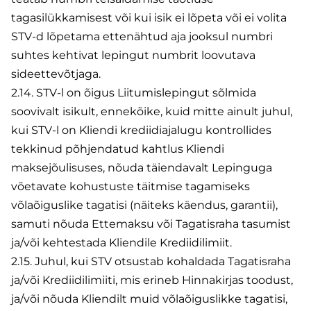
tagasilükkamisest või kui isik ei lõpeta või ei volita
STV-d lõpetama ettenähtud aja jooksul numbri
suhtes kehtivat lepingut numbrit loovutava
sideettevõtjaga.
2.14. STV-l on õigus Liitumislepingut sõlmida
soovivalt isikult, ennekõike, kuid mitte ainult juhul,
kui STV-l on Kliendi krediidiajalugu kontrollides
tekkinud põhjendatud kahtlus Kliendi
maksejõulisuses, nõuda täiendavalt Lepinguga
võetavate kohustuste täitmise tagamiseks
võlaõiguslike tagatisi (näiteks käendus, garantii),
samuti nõuda Ettemaksu või Tagatisraha tasumist
ja/või kehtestada Kliendile Krediidilimiit.
2.15. Juhul, kui STV otsustab kohaldada Tagatisraha
ja/või Krediidilimiiti, mis erineb Hinnakirjas toodust,
ja/või nõuda Kliendilt muid võlaõiguslikke tagatisi,