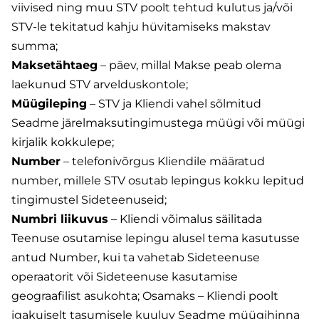
viivised ning muu STV poolt tehtud kulutus ja/või
STV-le tekitatud kahju hüvitamiseks makstav
summa;
Maksetähtaeg
– päev, millal Makse peab olema
laekunud STV arvelduskontole;
Müügileping
– STV ja Kliendi vahel sõlmitud
Seadme järelmaksutingimustega müügi või müügi
kirjalik kokkulepe;
Number
– telefonivõrgus Kliendile määratud
number, millele STV osutab lepingus kokku lepitud
tingimustel Sideteenuseid;
Numbri liikuvus
– Kliendi võimalus säilitada
Teenuse osutamise lepingu alusel tema kasutusse
antud Number, kui ta vahetab Sideteenuse
operaatorit või Sideteenuse kasutamise
geograafilist asukohta; Osamaks – Kliendi poolt
igakuiselt tasumisele kuuluv Seadme müügihinna