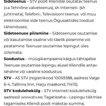
Sideteenus
– STV poolt Kliendile osutatav teenus
(v.a Tehniline valveteenus), sh Interneti- (sh
juhtmeta), Telefoni-, Televisiooni teenus või muu
elektroonilise side teenus Õigusaktides toodud
tähenduses;
Sideteenuse piiramine
– Sideteenuse osutamise
või kasutamise osaline või täielik piiramine või
peatamine Teenuse osutamise lepingut üles
ütlemata;
Soodustus
– müügikampaania käigus tähtajalise
Teenuse osutamise lepingu alusel Kliendile antav
rahaline või varaline soodustus;
STV
– AS STV (registrikood 10059388, aadress Valge
6-4, Tallinna linn, Harju maakond, 11413);
STV kodulehekülg
– STV interneti kodulehekülg
aadressil www.stv.ee; Tagatisraha – Lepingu täitmise
tagamiseks Kliendi poolt makstav summa;