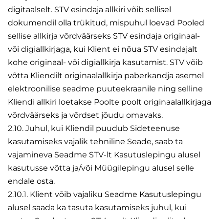
digitaalselt. STV esindaja allkiri võib sellisel
dokumendil olla trükitud, mispuhul loevad Pooled
sellise allkirja võrdväärseks STV esindaja originaal-
või digiallkirjaga, kui Klient ei nõua STV esindajalt
kohe originaal- või digiallkirja kasutamist. STV võib
võtta Kliendilt originaalallkirja paberkandja asemel
elektroonilise seadme puuteekraanile ning selline
Kliendi allkiri loetakse Poolte poolt originaalallkirjaga
võrdväärseks ja võrdset jõudu omavaks.
2.10. Juhul, kui Kliendil puudub Sideteenuse
kasutamiseks vajalik tehniline Seade, saab ta
vajamineva Seadme STV-lt Kasutuslepingu alusel
kasutusse võtta ja/või Müügilepingu alusel selle
endale osta.
2.10.1. Klient võib vajaliku Seadme Kasutuslepingu
alusel saada ka tasuta kasutamiseks juhul, kui