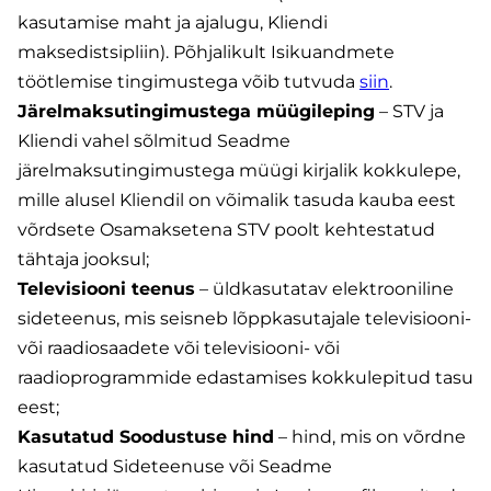
kasutamise maht ja ajalugu, Kliendi
maksedistsipliin). Põhjalikult Isikuandmete
töötlemise tingimustega võib tutvuda
siin
.
Järelmaksutingimustega müügileping
– STV ja
Kliendi vahel sõlmitud Seadme
järelmaksutingimustega müügi kirjalik kokkulepe,
mille alusel Kliendil on võimalik tasuda kauba eest
võrdsete Osamaksetena STV poolt kehtestatud
tähtaja jooksul;
Televisiooni teenus
– üldkasutatav elektrooniline
sideteenus, mis seisneb lõppkasutajale televisiooni-
või raadiosaadete või televisiooni- või
raadioprogrammide edastamises kokkulepitud tasu
eest;
Kasutatud Soodustuse hind
– hind, mis on võrdne
kasutatud Sideteenuse või Seadme