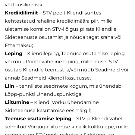
või füüsiline isik;
Krediidilimiit
– STV poolt Kliendi suhtes
kehtestatud rahaline krediidimäära piir, mille
ületamise korral on STV-l õigus piirata Kliendile
Sideteenuste osutamist ja nõuda tagatisraha või
Ettemaksu;
Leping
– Kliendileping, Teenuse osutamise leping
või muu Pooltevaheline leping, mille alusel STV
osutab Kliendile teenust ja/või müüb Seadmeid või
annab Seadmeid Kliendi kasutusse;
Liin
– tehniliste seadmete kogum, mis ühendab
Lõpp-punkti Ühenduspunktiga;
Liitumine
– Kliendi Võrku ühendamine
Sideteenuse kasutamise eesmärgil;
Teenuse osutamise leping
– STV ja Kliendi vahel
sõlmitud Võrguga liitumise kirjalik kokkulepe, mille
esemeks on STV poolt pakutava Sideteenuse