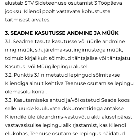
alustab STV Sideteenuse osutamist 3 Tööpäeva
jooksul Kliendi poolt vastavate kohustuste
täitmisest arvates.
3. SEADME KASUTUSSE ANDMINE JA MÜÜK
3.1. Seadme tasuta kasutusse või üürile andmine
ning müük, s.h. järelmaksutingimustega müük,
toimub kirjalikult sõlmitud tähtajalise või tähtajatu
Kasutus- või Müügilepingu alusel.
3.2. Punktis 3.1 nimetatud lepingud sõlmitakse
Kliendiga ainult kehtiva Teenuse osutamise lepingu
olemasolu korral.
3.3. Kasutamiseks antud ja/või ostetud Seade koos
selle juurde kuuluvate dokumentidega antakse
Kliendile üle üleandmis-vastuvõtu akti alusel pärast
vastavasisulise lepingu allkirjastamist, kas Kliendi
elukohas, Teenuse osutamise lepingus näidatud