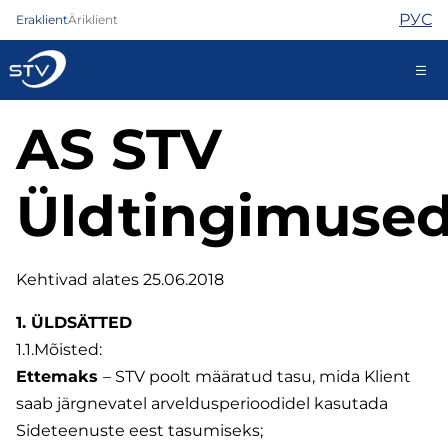
РУС
Eraklient
Äriklient
AS STV
688 0808
Üldtingimuse
Internet
TV
Telefon
Kehtivad alates 25.06.2018
Turvateenused
Abi
1. ÜLDSÄTTED
Pood
1.1.Mõisted:
Uudised
Ettemaks
– STV poolt määratud tasu, mida Klient
Kontaktid
saab järgnevatel arveldusperioodidel kasutada
Sideteenuste eest tasumiseks;