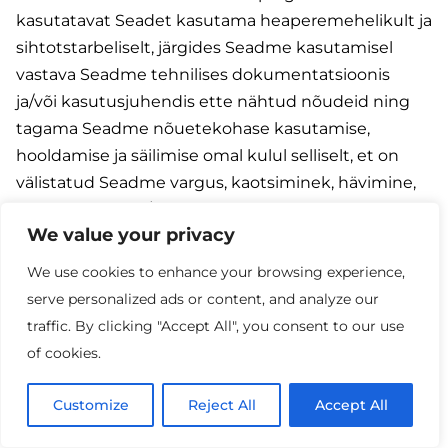
kasutatavat Seadet kasutama heaperemehelikult ja
sihtotstarbeliselt, järgides Seadme kasutamisel
vastava Seadme tehnilises dokumentatsioonis
ja/või kasutusjuhendis ette nähtud nõudeid ning
tagama Seadme nõuetekohase kasutamise,
hooldamise ja säilimise omal kulul selliselt, et on
välistatud Seadme vargus, kaotsiminek, hävimine,
kahjustumine ja/või rikkumine (sh mehaanilise
We value your privacy
vigastuse, niiskuse- või vedelikukahjustuse,
äikesekahjustuse ja/või muu samalaadse
We use cookies to enhance your browsing experience,
sündmuse tulemusel) alates Seadme valduse
serve personalized ads or content, and analyze our
Kliendile üleminekust kuni Seadme tagastamiseni
traffic. By clicking "Accept All", you consent to our use
STV-le. Klient, kes on sõlminud
of cookies.
Järelmaksutingimustega müügilepingu või
tähtajalise Liitumislepingu, peab käesolevas
Customize
Reject All
Accept All
punktis nimetatud kohustusi täitma kuni vastavalt