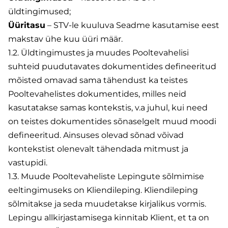
üldtingimused;
Üüritasu
– STV-le kuuluva Seadme kasutamise eest
makstav ühe kuu üüri määr.
1.2. Üldtingimustes ja muudes Pooltevahelisi
suhteid puudutavates dokumentides defineeritud
mõisted omavad sama tähendust ka teistes
Pooltevahelistes dokumentides, milles neid
kasutatakse samas kontekstis, v.a juhul, kui need
on teistes dokumentides sõnaselgelt muud moodi
defineeritud. Ainsuses olevad sõnad võivad
kontekstist olenevalt tähendada mitmust ja
vastupidi.
1.3. Muude Pooltevaheliste Lepingute sõlmimise
eeltingimuseks on Kliendileping. Kliendileping
sõlmitakse ja seda muudetakse kirjalikus vormis.
Lepingu allkirjastamisega kinnitab Klient, et ta on