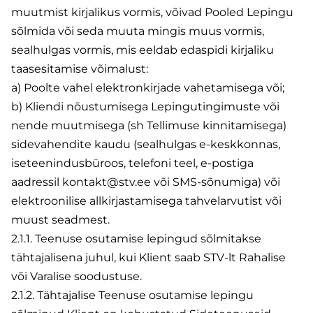
muutmist kirjalikus vormis, võivad Pooled Lepingu
sõlmida või seda muuta mingis muus vormis,
sealhulgas vormis, mis eeldab edaspidi kirjaliku
taasesitamise võimalust:
а) Poolte vahel elektronkirjade vahetamisega või;
b) Kliendi nõustumisega Lepingutingimuste või
nende muutmisega (sh Tellimuse kinnitamisega)
sidevahendite kaudu (sealhulgas e-keskkonnas,
iseteenindusbüroos, telefoni teel, e-postiga
aadressil kontakt@stv.ee või SMS-sõnumiga) või
elektroonilise allkirjastamisega tahvelarvutist või
muust seadmest.
2.1.1. Teenuse osutamise lepingud sõlmitakse
tähtajalisena juhul, kui Klient saab STV-lt Rahalise
või Varalise soodustuse.
2.1.2. Tähtajalise Teenuse osutamise lepingu