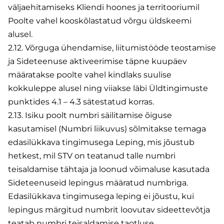
väljaehitamiseks Kliendi hoones ja territooriumil
Poolte vahel kooskõlastatud võrgu üldskeemi
alusel.
2.12. Võrguga ühendamise, liitumistööde teostamise
ja Sideteenuse aktiveerimise täpne kuupäev
määratakse poolte vahel kindlaks suulise
kokkuleppe alusel ning viiakse läbi Üldtingimuste
punktides 4.1 – 4.3 sätestatud korras.
2.13. Isiku poolt numbri säilitamise õiguse
kasutamisel (Numbri liikuvus) sõlmitakse temaga
edasilükkava tingimusega Leping, mis jõustub
hetkest, mil STV on teatanud talle numbri
teisaldamise tähtaja ja loonud võimaluse kasutada
Sideteenuseid lepingus määratud numbriga.
Edasilükkava tingimusega leping ei jõustu, kui
lepingus märgitud numbrit loovutav sideettevõtja
teatab numbri teisaldamise taotluse