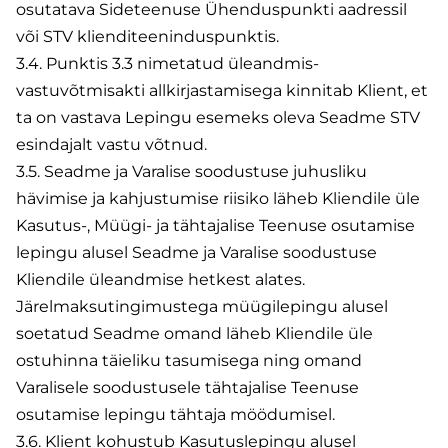
osutatava Sideteenuse Ühenduspunkti aadressil
või STV klienditeeninduspunktis.
3.4. Punktis 3.3 nimetatud üleandmis-
vastuvõtmisakti allkirjastamisega kinnitab Klient, et
ta on vastava Lepingu esemeks oleva Seadme STV
esindajalt vastu võtnud.
3.5. Seadme ja Varalise soodustuse juhusliku
hävimise ja kahjustumise riisiko läheb Kliendile üle
Kasutus-, Müügi- ja tähtajalise Teenuse osutamise
lepingu alusel Seadme ja Varalise soodustuse
Kliendile üleandmise hetkest alates.
Järelmaksutingimustega müügilepingu alusel
soetatud Seadme omand läheb Kliendile üle
ostuhinna täieliku tasumisega ning omand
Varalisele soodustusele tähtajalise Teenuse
osutamise lepingu tähtaja möödumisel.
3.6. Klient kohustub Kasutuslepingu alusel