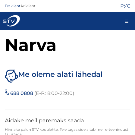
РУС
Eraklient
Äriklient
Narva
ariklient@stv.ee
Internet
TV
Me oleme alati lähedal
Telefon
Turvateenused
688 0808
(E-P.: 8:00-22:00)
Abi
Pood
Uudised
Kontaktid
Aidake meil paremaks saada
Hinnake palun STV kodulehte. Teie tagasiside aitab meil e-teenindust
täiustada.