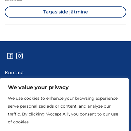
Tagasiside jätmine
Kontakt
Abi
Uudised
We value your privacy
Hooldustööd ja rikkeinfo
We use cookies to enhance your browsing experience,
Ettevõtte andmed
serve personalized ads or content, and analyze our
traffic. By clicking "Accept All", you consent to our use
of cookies.