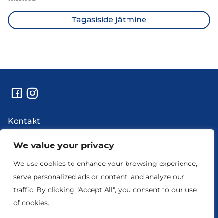
Tagasiside jätmine
Kontakt
Abi
Uudised
We value your privacy
Hooldustööd ja rikkeinfo
We use cookies to enhance your browsing experience,
Ettevõtte andmed
serve personalized ads or content, and analyze our
traffic. By clicking "Accept All", you consent to our use
of cookies.