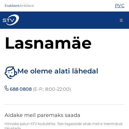
РУС
Eraklient
Äriklient
Lasnamäe
ariklient@stv.ee
Internet
TV
Me oleme alati lähedal
Telefon
Turvateenused
688 0808
(E-P.: 8:00-22:00)
Abi
Pood
Uudised
Kontaktid
Aidake meil paremaks saada
Hinnake palun STV kodulehte. Teie tagasiside aitab meil e-teenindust
täiustada.