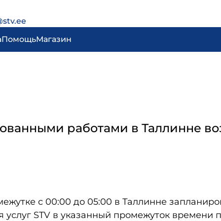
@stv.ee
а
Помощь
Магазин
нированными работами в Таллинне 
омежутке с 00:00 до 05:00 в Таллинне заплани
я услуг STV в указанный промежуток времени 