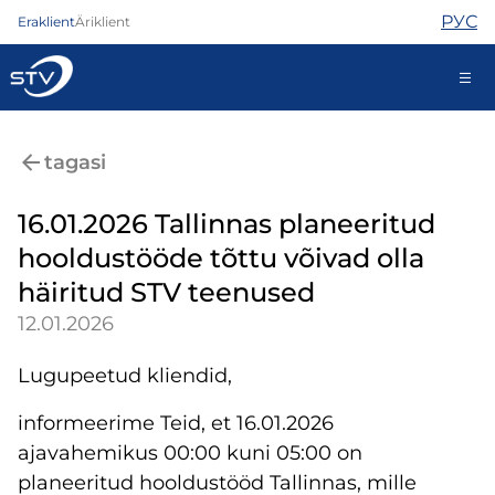
РУС
Eraklient
Äriklient
688 0808
tagasi
16.01.2026 Tallinnas planeeritud
Internet
hooldustööde tõttu võivad olla
TV
häiritud STV teenused
Telefon
Turvateenused
12.01.2026
Abi
Pood
Lugupeetud kliendid,
Uudised
informeerime Teid, et 16.01.2026
Kontaktid
ajavahemikus 00:00 kuni 05:00 on
planeeritud hooldustööd Tallinnas, mille