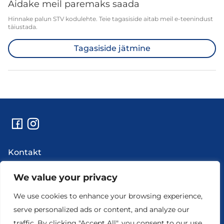
Aidake meil paremaks saada
Hinnake palun STV kodulehte. Teie tagasiside aitab meil e-teenindust
täiustada.
Tagasiside jätmine
Kontakt
Abi
Uudised
We value your privacy
Hooldustööd ja rikkeinfo
We use cookies to enhance your browsing experience,
Ettevõtte andmed
serve personalized ads or content, and analyze our
traffic. By clicking "Accept All", you consent to our use