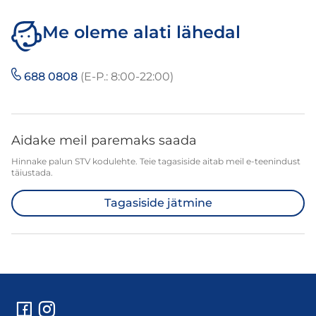
Me oleme alati lähedal
688 0808
(E-P.: 8:00-22:00)
Aidake meil paremaks saada
Hinnake palun STV kodulehte. Teie tagasiside aitab meil e-teenindust
täiustada.
Tagasiside jätmine