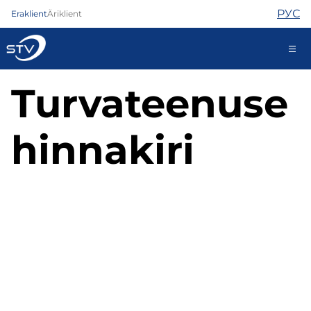
РУС
Eraklient
Äriklient
Turvateenuse
ariklient@stv.ee
hinnakiri
Internet
TV
Telefon
Turvateenused
Abi
Pood
Uudised
Kontaktid