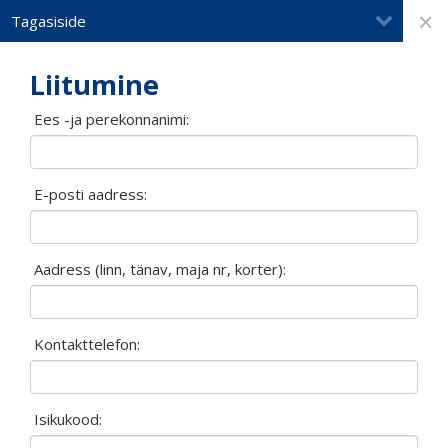
×
Tagasiside
Liitumine
Ees -ja perekonnanimi:
E-posti aadress:
Aadress (linn, tänav, maja nr, korter):
Kontakttelefon:
Isikukood: