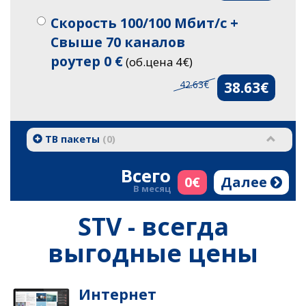
Скорость 100/100 Мбит/с +
Свыше 70 каналов
роутер 0 €
(об.цена 4€)
42.63€
38.63€
ТВ пакеты
(
0
)
Всего
0
€
Далее
В месяц
STV - всегда
выгодные цены
Интернет