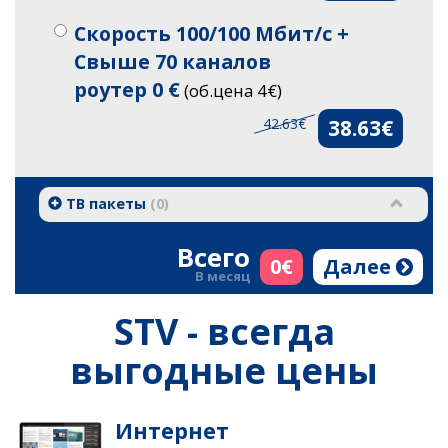
Скорость 100/100 Мбит/с +
Свыше 70 каналов
роутер 0 €
(об.цена 4€)
42.63€
38.63€
ТВ пакеты
(
0
)
Всего
0
€
Далее
В месяц
STV - всегда
выгодные цены
Интернет