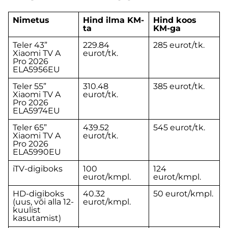
Nimetus
Hind ilma KM-
Hind
koos
ta
KM-ga
Teler 43”
229.84
285 eurot/tk.
Xiaomi TV A
eurot/tk.
Pro 2026
ELA5956EU
Teler 55”
310.48
385 eurot/tk.
Xiaomi TV A
eurot/tk.
Pro 2026
ELA5974EU
Teler 65”
439.52
545 eurot/tk.
Xiaomi TV A
eurot/tk.
Pro 2026
ELA5990EU
iTV-digiboks
100
124
eurot/kmpl.
eurot/kmpl.
HD-digiboks
40.32
50 eurot/kmpl.
(uus, või alla 12-
eurot/kmpl.
kuulist
kasutamist)