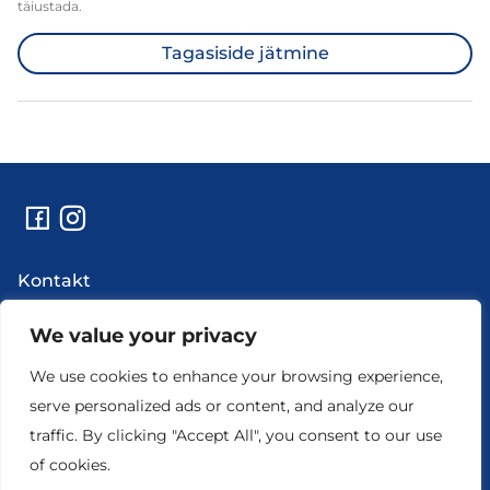
täiustada.
Tagasiside jätmine
Kontakt
Abi
Uudised
We value your privacy
Hooldustööd ja rikkeinfo
We use cookies to enhance your browsing experience,
Ettevõtte andmed
serve personalized ads or content, and analyze our
traffic. By clicking "Accept All", you consent to our use
of cookies.