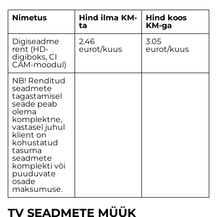
Nimetus
Hind ilma KM-
Hind
koos
ta
KM-ga
Digiseadme
2.46
3.05
rent (HD-
eurot/kuus
eurot/kuus
digiboks, CI
CAM-moodul)
NB! Renditud
seadmete
tagastamisel
seade peab
olema
komplektne,
vastasel juhul
klient on
kohustatud
tasuma
seadmete
komplekti või
puuduvate
osade
maksumuse.
TV SEADMETE MÜÜK