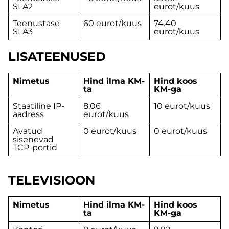
SLA2
eurot/kuus
Teenustase
60 eurot/kuus
74.40
SLA3
eurot/kuus
LISATEENUSED
Nimetus
Hind ilma KM-
Hind koos
ta
KM-ga
Staatiline IP-
8.06
10 eurot/kuus
aadress
eurot/kuus
Avatud
0 eurot/kuus
0 eurot/kuus
sisenevad
TCP-portid
TELEVISIOON
Nimetus
Hind ilma KM-
Hind koos
ta
KM-ga