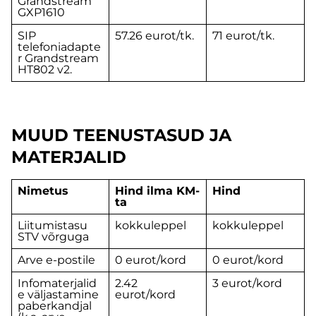
Grandstream
GXP1610
SIP
57.26 eurot/tk.
71 eurot/tk.
telefoniadapte
r Grandstream
HT802 v2.
MUUD TEENUSTASUD JA
MATERJALID
Nimetus
Hind ilma KM-
Hind
ta
Liitumistasu
kokkuleppel
kokkuleppel
STV võrguga
Arve e-postile
0 eurot/kord
0 eurot/kord
Infomaterjalid
2.42
3 eurot/kord
e väljastamine
eurot/kord
paberkandjal