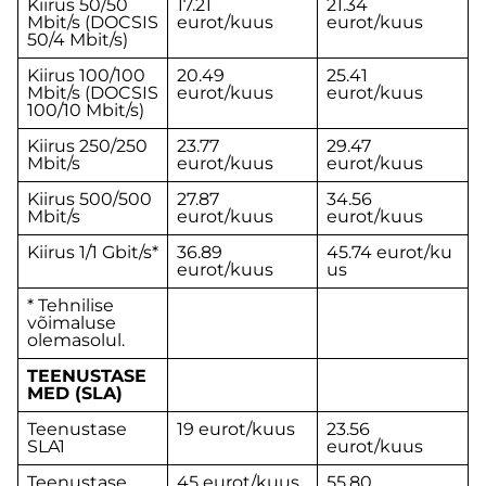
Kiirus 50/50
17.21
21.34
Mbit/s (DOCSIS
eurot/kuus
eurot/kuus
50/4 Mbit/s)
Kiirus 100/100
20.49
25.41
Mbit/s (DOCSIS
eurot/kuus
eurot/kuus
100/10 Mbit/s)
Kiirus 250/250
23.77
29.47
Mbit/s
eurot/kuus
eurot/kuus
Kiirus 500/500
27.87
34.56
Mbit/s
eurot/kuus
eurot/kuus
Kiirus 1/1 Gbit/s*
36.89
45.74 eurot/ku
eurot/kuus
us
* Tehnilise
võimaluse
olemasolul.
TEENUSTASE
MED (SLA)
Teenustase
19 eurot/kuus
23.56
SLA1
eurot/kuus
Teenustase
45 eurot/kuus
55.80