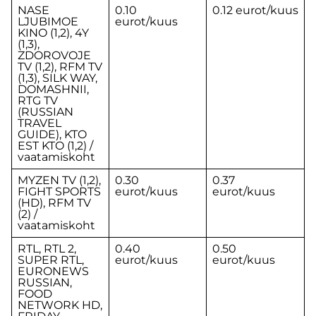
NASE
0.10
0.12 eurot/kuus
LJUBIMOE
eurot/kuus
KINO (1,2), 4Y
(1,3),
ZDOROVOJE
TV (1,2), RFM TV
(1,3), SILK WAY,
DOMASHNII,
RTG TV
(RUSSIAN
TRAVEL
GUIDE), KTO
EST KTO (1,2) /
vaatamiskoht
MYZEN TV (1,2),
0.30
0.37
FIGHT SPORTS
eurot/kuus
eurot/kuus
(HD), RFM TV
(2) /
vaatamiskoht
RTL, RTL 2,
0.40
0.50
SUPER RTL,
eurot/kuus
eurot/kuus
EURONEWS
RUSSIAN,
FOOD
NETWORK HD,