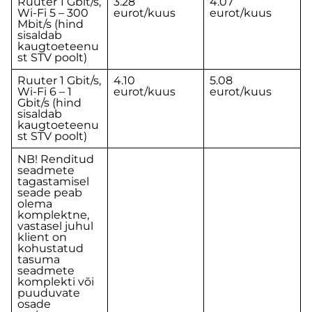
Ruuter 1 Gbit/s,
3.28
4.07
Wi-Fi 5 – 300
eurot/kuus
eurot/kuus
Mbit/s (hind
sisaldab
kaugtoeteenu
st STV poolt)
Ruuter 1 Gbit/s,
4.10
5.08
Wi-Fi 6 – 1
eurot/kuus
eurot/kuus
Gbit/s (hind
sisaldab
kaugtoeteenu
st STV poolt)
NB! Renditud
seadmete
tagastamisel
seade peab
olema
komplektne,
vastasel juhul
klient on
kohustatud
tasuma
seadmete
komplekti või
puuduvate
osade