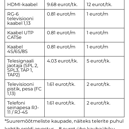
HDMI-kaabel
9.68 eurot/tk.
12 eurot/tk.
RG-6
0.81 eurot/m
1 eurot/m
televisiooni
kaabel 1,13
Kaabel UTP
0.81 eurot/m
1 eurot/m
CAT5e
Kaabel
0.81 eurot/m
1 eurot/m
4S/6S/8S
Telesignaali
4.03 eurot/tk.
5 eurot/tk.
jaotaja (SPL 2,
SPL3, TAP 1,
TAP2)
Televisiooni
1.61 eurot/tk.
2 eurot/tk.
pistik, pesa (FC
1,13)
Telefoni
1.61 eurot/tk.
2 eurot/tk.
seinapesa RJ-
11 / RJ-45
*Suuremõõtmeliste kaupade, näiteks telerite puhul
kehtib eraldi arvestus – 8 eurot ühe kaubaühiku