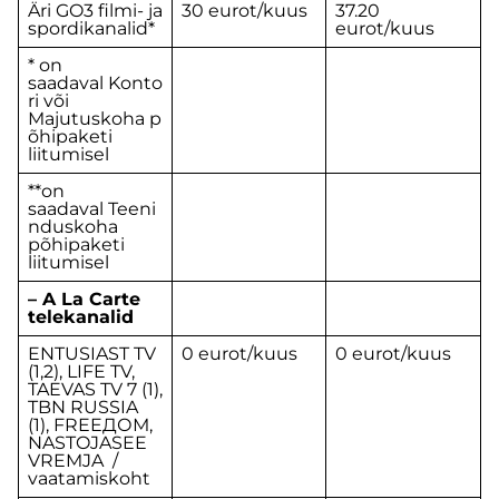
Äri GO3 filmi- ja
30 eurot/kuus
37.20
spordikanalid*
eurot/kuus
* on
saadaval Konto
ri või
Majutuskoha p
õhipaketi
liitumisel
**on
saadaval Teeni
nduskoha
põhipaketi
liitumisel
– A La Carte
telekanalid
ENTUSIAST TV
0 eurot/kuus
0 eurot/kuus
(1,2), LIFE TV,
TAEVAS TV 7 (1),
TBN RUSSIA
(1), FREEДОМ,
NASTOJASEE
VREMJA /
vaatamiskoht