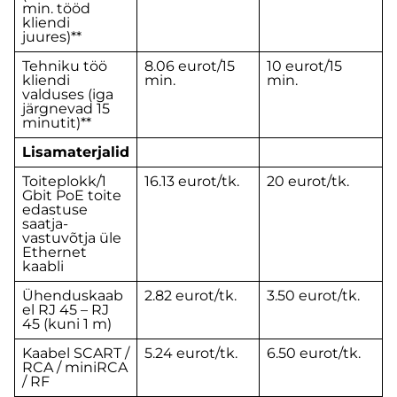
min. tööd
kliendi
juures)**
Tehniku töö
8.06 eurot/15
10 eurot/15
kliendi
min.
min.
valduses (iga
järgnevad 15
minutit)**
Lisamaterjalid
Toiteplokk/1
16.13 eurot/tk.
20 eurot/tk.
Gbit PoE toite
edastuse
saatja-
vastuvõtja üle
Ethernet
kaabli
Ühenduskaab
2.82 eurot/tk.
3.50 eurot/tk.
el RJ 45 – RJ
45 (kuni 1 m)
Kaabel SCART /
5.24 eurot/tk.
6.50 eurot/tk.
RCA / miniRCA
/ RF