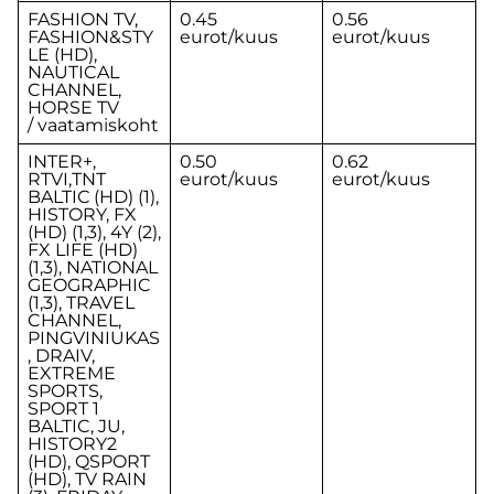
FASHION TV,
0.45
0.56
FASHION&STY
eurot/kuus
eurot/kuus
LE (HD),
NAUTICAL
CHANNEL,
HORSE TV
/ vaatamiskoht
INTER+,
0.50
0.62
RTVI,ТNТ
eurot/kuus
eurot/kuus
BALTIС (HD) (1),
HISTORY, FX
(HD) (1,3), 4Y (2),
FX LIFE (HD)
(1,3), NATIONAL
GEOGRAPHIC
(1,3), TRAVEL
CHANNEL,
PINGVINIUKAS
, DRAIV,
EXTREME
SPORTS,
SPORT 1
BALTIC, JU,
HISTORY2
(HD), QSPORT
(HD), TV RAIN