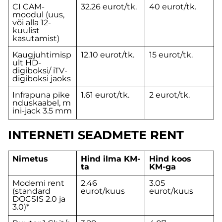
CI CAM-
32.26 eurot/tk.
40 eurot/tk.
moodul (uus,
või alla 12-
kuulist
kasutamist)
Kaugjuhtimisp
12.10 eurot/tk.
15 eurot/tk.
ult HD-
digiboksi/ iTV-
digiboksi jaoks
Infrapuna pike
1.61 eurot/tk.
2 eurot/tk.
nduskaabel, m
ini-jack 3.5 mm
INTERNETI SEADMETE RENT
Nimetus
Hind ilma KM-
Hind koos
ta
KM-ga
Modemi rent
2.46
3.05
(standard
eurot/kuus
eurot/kuus
DOCSIS 2.0 ja
3.0)*