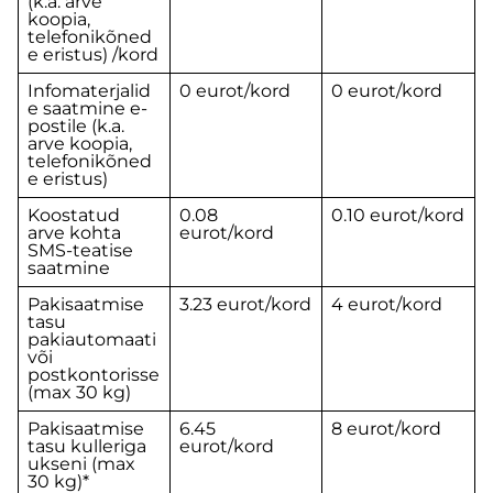
(k.a. arve
koopia,
telefonikõned
e eristus) /kord
Infomaterjalid
0 eurot/kord
0 eurot/kord
e saatmine e-
postile (k.a.
arve koopia,
telefonikõned
e eristus)
Koostatud
0.08
0.10 eurot/kord
arve kohta
eurot/kord
SMS-teatise
saatmine
Pakisaatmise
3.23 eurot/kord
4 eurot/kord
tasu
pakiautomaati
või
postkontorisse
(max 30 kg)
Pakisaatmise
6.45
8 eurot/kord
tasu kulleriga
eurot/kord
ukseni (max
30 kg)*