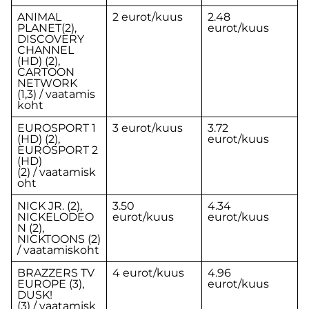
ANIMAL
2 eurot/kuus
2.48
PLANET(2),
eurot/kuus
DISCOVERY
CHANNEL
(HD) (2),
CARTOON
NETWORK
(1,3) / vaatamis
koht
EUROSPORT 1
3 eurot/kuus
3.72
(HD) (2),
eurot/kuus
EUROSPORT 2
(HD)
(2) / vaatamisk
oht
NICK JR. (2),
3.50
4.34
NICKELODEO
eurot/kuus
eurot/kuus
N (2),
NICKTOONS (2)
/ vaatamiskoht
BRAZZERS TV
4 eurot/kuus
4.96
EUROPE (3),
eurot/kuus
DUSK!
(3) / vaatamisk