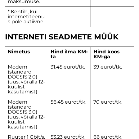
maksumuse.
*
Kehtib, kui
internetiteenu
s pole aktiivne
INTERNETI SEADMETE MÜÜK
Nimetus
Hind ilma KM-
Hind koos
ta
KM-ga
Modem
31.45 eurot/tk.
39 eurot/tk.
(standard
DOCSIS 2.0)
(uus, või alla 12-
kuulist
kasutamist)
Modem
56.45 eurot/tk.
70 eurot/tk.
(standard
DOCSIS 3.0)
(uus, või alla 12-
kuulist
kasutamist)
Ruuter 1 Gbit/s,
53.23 eurot/tk.
66 eurot/tk.