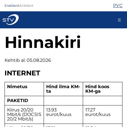
РУС
Eraklient
Äriklient
Hinnakiri
688 0808
Kehtib al. 05.08.2026
Internet
TV
INTERNET
Telefon
Turvateenused
Nimetus
Hind ilma KM-
Hind koos
Abi
ta
KM-ga
Pood
PAKETID
Uudised
Kontaktid
Kiirus 20/20
13.93
17.27
Mbit/s (DOCSIS
eurot/kuus
eurot/kuus
20/2 Mbit/s)