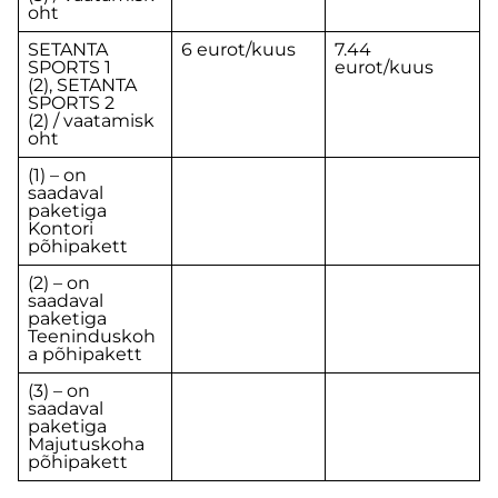
oht
SETANTA
6 eurot/kuus
7.44
SPORTS 1
eurot/kuus
(2), SETANTA
SPORTS 2
(2) / vaatamisk
oht
(1) – on
saadaval
paketiga
Kontori
põhipakett
(2) – on
saadaval
paketiga
Teeninduskoh
a põhipakett
(3) – on
saadaval
paketiga
Majutuskoha
põhipakett