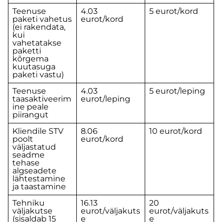
Teenuse
4.03
5 eurot/kord
paketi vahetus
eurot/kord
(ei rakendata,
kui
vahetatakse
paketti
kõrgema
kuutasuga
paketi vastu)
Teenuse
4.03
5 eurot/leping
taasaktiveerim
eurot/leping
ine peale
piirangut
Kliendile STV
8.06
10 eurot/kord
poolt
eurot/kord
väljastatud
seadme
tehase
algseadete
lähtestamine
ja taastamine
Tehniku
16.13
20
väljakutse
eurot/väljakuts
eurot/väljakuts
(sisaldab 15
e
e