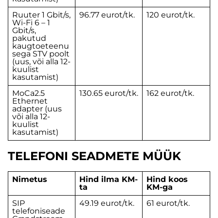
Ruuter 1 Gbit/s,
96.77 eurot/tk.
120 eurot/tk.
Wi-Fi 6 – 1
Gbit/s,
pakutud
kaugtoeteenu
sega STV poolt
(uus, või alla 12-
kuulist
kasutamist)
MoCa2.5
130.65 eurot/tk.
162 eurot/tk.
Ethernet
adapter (uus
või alla 12-
kuulist
kasutamist)
TELEFONI SEADMETE MÜÜK
Nimetus
Hind ilma KM-
Hind koos
ta
KM-ga
SIP
49.19 eurot/tk.
61 eurot/tk.
telefoniseade