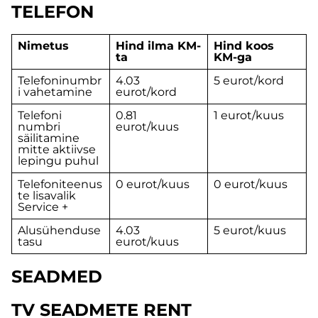
TELEFON
Nimetus
Hind ilma KM-
Hind koos
ta
KM-ga
Telefoninumbr
4.03
5 eurot/kord
i vahetamine
eurot/kord
Telefoni
0.81
1 eurot/kuus
numbri
eurot/kuus
säilitamine
mitte aktiivse
lepingu puhul
Telefoniteenus
0 eurot/kuus
0 eurot/kuus
te lisavalik
Service +
Alusühenduse
4.03
5 eurot/kuus
tasu
eurot/kuus
SEADMED
TV SEADMETE RENT