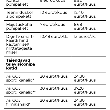
Kontori
8 eurot/kuus
9.92
põhipakett
eurot/kuus
Teeninduskoh
10 eurot/kuus
12.40
a põhipakett
eurot/kuus
Majutuskoha
7 eurot/kuus
8.68
põhipakett
eurot/kuus
Digi-TV smart-
10.48 eurot/tk.
13 eurot/tk.
kaardi hind
kaotamisel/
mittetagasta
misel
Täiendavad
televisioonipa
ketid
Äri GO3
20 eurot/kuus
24.80
spordikanalid*
eurot/kuus
Äri GO3
30 eurot/kuus
37.20
spordikanalid**
eurot/kuus
Äri GO3
20 eurot/kuus
24.80
filmikanalid*
eurot/kuus