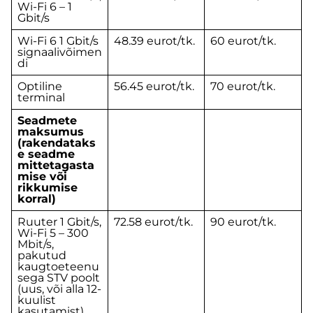
Wi-Fi 6 – 1
Gbit/s
Wi-Fi 6 1 Gbit/s
48.39 eurot/tk.
60 eurot/tk.
signaalivõimen
di
Optiline
56.45 eurot/tk.
70 eurot/tk.
terminal
Seadmete
maksumus
(rakendataks
e seadme
mittetagasta
mise või
rikkumise
korral)
Ruuter 1 Gbit/s,
72.58 eurot/tk.
90 eurot/tk.
Wi-Fi 5 – 300
Mbit/s,
pakutud
kaugtoeteenu
sega STV poolt
(uus, või alla 12-
kuulist
kasutamist)